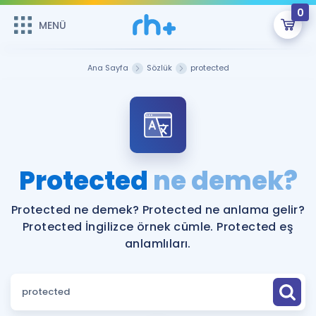
0
MENÜ
MENÜ
Üye Girişi
Ana Sayfa
Sözlük
protected
Online Dersler
Sepetin Şu An Boş.
Çalışma Paketleri
Remzi Hoca ile seni sınava hazırlayacak onlarca eğitim seni
bekliyor!
Kitaplar ve Kaynaklar
GİRİŞ YAP
Protected
ne demek?
Katılımcı Görüşleri
Şifremi Hatırlamıyorum
Protected ne demek? Protected ne anlama gelir?
Protected İngilizce örnek cümle. Protected eş
ÜYE DEĞİLİM
Faydalı Araçlar
anlamlıları.
Ücretsiz Kaynaklar
Blog
İngilizce Gramer
Hakkımızda
Kariyer
Sözlük
Soru & Cevap
İletişim