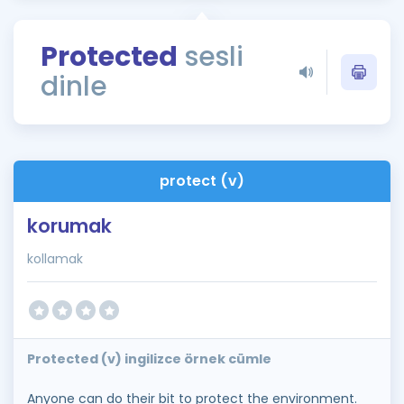
Puan Hesaplama
Protected
sesli
Rehberlik Aracı
dinle
ÖSYM Sınav Takvimi
Kampanyalar
Blog
protect (v)
İngilizce Gramer
korumak
kollamak
Protected (v) ingilizce örnek cümle
Anyone can do their bit to protect the environment.