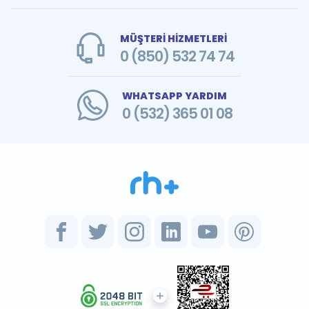
MÜŞTERİ HİZMETLERİ
0 (850) 532 74 74
WHATSAPP YARDIM
0 (532) 365 01 08