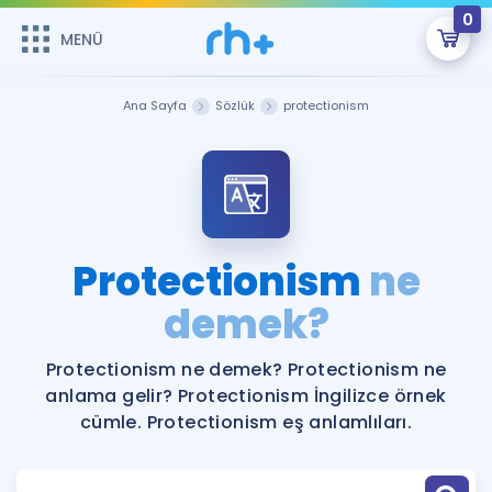
0
MENÜ
MENÜ
Üye Girişi
Ana Sayfa
Sözlük
protectionism
Online Dersler
Sepetin Şu An Boş.
Çalışma Paketleri
Remzi Hoca ile seni sınava hazırlayacak onlarca eğitim seni
bekliyor!
Kitaplar ve Kaynaklar
GİRİŞ YAP
Protectionism
ne
Katılımcı Görüşleri
demek?
Şifremi Hatırlamıyorum
ÜYE DEĞİLİM
Faydalı Araçlar
Protectionism ne demek? Protectionism ne
anlama gelir? Protectionism İngilizce örnek
Ücretsiz Kaynaklar
Blog
İngilizce Gramer
cümle. Protectionism eş anlamlıları.
Hakkımızda
Kariyer
Sözlük
Soru & Cevap
İletişim