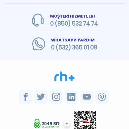
MÜŞTERİ HİZMETLERİ
0 (850) 532 74 74
WHATSAPP YARDIM
0 (532) 365 01 08