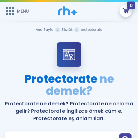
0
MENÜ
MENÜ
Üye Girişi
Ana Sayfa
Sözlük
protectorate
Online Dersler
Sepetin Şu An Boş.
Çalışma Paketleri
Remzi Hoca ile seni sınava hazırlayacak onlarca eğitim seni
bekliyor!
Kitaplar ve Kaynaklar
GİRİŞ YAP
Protectorate
ne
Katılımcı Görüşleri
demek?
Şifremi Hatırlamıyorum
ÜYE DEĞİLİM
Faydalı Araçlar
Protectorate ne demek? Protectorate ne anlama
gelir? Protectorate İngilizce örnek cümle.
Ücretsiz Kaynaklar
Blog
İngilizce Gramer
Protectorate eş anlamlıları.
Hakkımızda
Kariyer
Sözlük
Soru & Cevap
İletişim