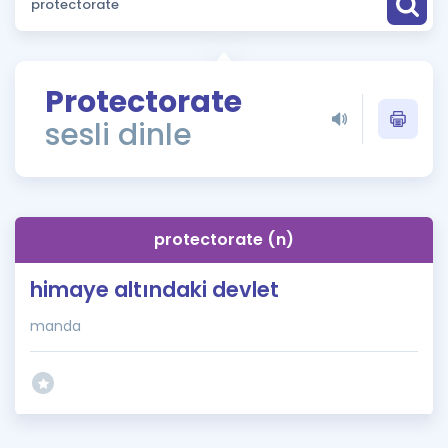
Puan Hesaplama
Rehberlik Aracı
Protectorate
ÖSYM Sınav Takvimi
sesli dinle
Kampanyalar
Blog
protectorate (n)
İngilizce Gramer
himaye altındaki devlet
manda