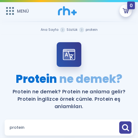
0
MENÜ
MENÜ
Üye Girişi
Ana Sayfa
Sözlük
protein
Online Dersler
Sepetin Şu An Boş.
Çalışma Paketleri
Remzi Hoca ile seni sınava hazırlayacak onlarca eğitim seni
bekliyor!
Kitaplar ve Kaynaklar
GİRİŞ YAP
Protein
ne demek?
Katılımcı Görüşleri
Şifremi Hatırlamıyorum
Protein ne demek? Protein ne anlama gelir?
Protein İngilizce örnek cümle. Protein eş
ÜYE DEĞİLİM
Faydalı Araçlar
anlamlıları.
Ücretsiz Kaynaklar
Blog
İngilizce Gramer
Hakkımızda
Kariyer
Sözlük
Soru & Cevap
İletişim