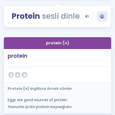
Puan Hesaplama
Protein
sesli dinle
Rehberlik Aracı
ÖSYM Sınav Takvimi
Kampanyalar
protein (n)
Blog
protein
İngilizce Gramer
Protein (n) ingilizce örnek cümle
Eggs are good sources of protein.
Yumurta iyi bir protein kaynağıdır.