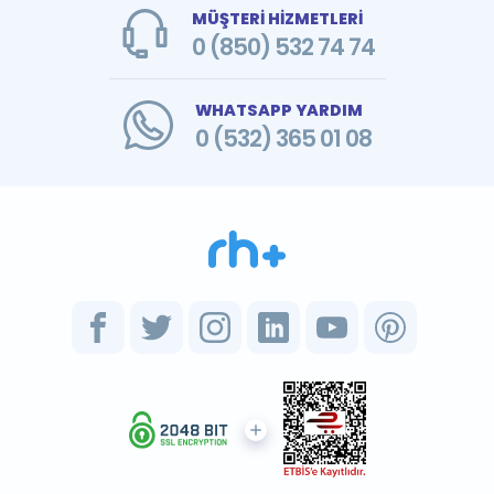
MÜŞTERİ HİZMETLERİ
0 (850) 532 74 74
WHATSAPP YARDIM
0 (532) 365 01 08