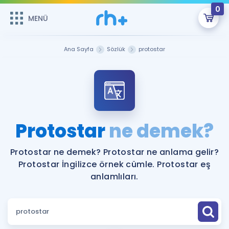
0
MENÜ
MENÜ
Üye Girişi
Ana Sayfa
Sözlük
protostar
Online Dersler
Sepetin Şu An Boş.
Çalışma Paketleri
Remzi Hoca ile seni sınava hazırlayacak onlarca eğitim seni
bekliyor!
Kitaplar ve Kaynaklar
GİRİŞ YAP
Protostar
ne demek?
Katılımcı Görüşleri
Şifremi Hatırlamıyorum
Protostar ne demek? Protostar ne anlama gelir?
Protostar İngilizce örnek cümle. Protostar eş
ÜYE DEĞİLİM
Faydalı Araçlar
anlamlıları.
Ücretsiz Kaynaklar
Blog
İngilizce Gramer
Hakkımızda
Kariyer
Sözlük
Soru & Cevap
İletişim