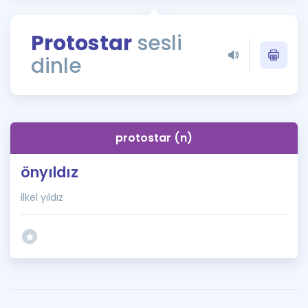
Puan Hesaplama
Protostar
sesli
Rehberlik Aracı
dinle
ÖSYM Sınav Takvimi
Kampanyalar
Blog
protostar (n)
İngilizce Gramer
önyıldız
ilkel yıldız