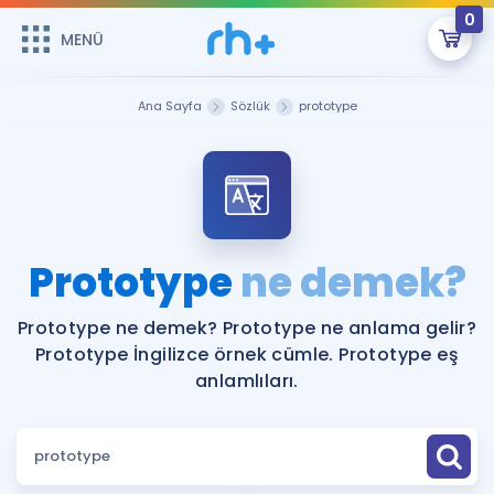
0
MENÜ
MENÜ
Üye Girişi
Ana Sayfa
Sözlük
prototype
Online Dersler
Sepetin Şu An Boş.
Çalışma Paketleri
Remzi Hoca ile seni sınava hazırlayacak onlarca eğitim seni
bekliyor!
Kitaplar ve Kaynaklar
GİRİŞ YAP
Prototype
ne demek?
Katılımcı Görüşleri
Şifremi Hatırlamıyorum
Prototype ne demek? Prototype ne anlama gelir?
Prototype İngilizce örnek cümle. Prototype eş
ÜYE DEĞİLİM
Faydalı Araçlar
anlamlıları.
Ücretsiz Kaynaklar
Blog
İngilizce Gramer
Hakkımızda
Kariyer
Sözlük
Soru & Cevap
İletişim