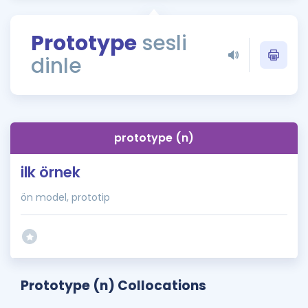
Puan Hesaplama
Prototype
sesli
Rehberlik Aracı
dinle
ÖSYM Sınav Takvimi
Kampanyalar
Blog
prototype (n)
İngilizce Gramer
ilk örnek
ön model, prototip
Prototype (n) Collocations