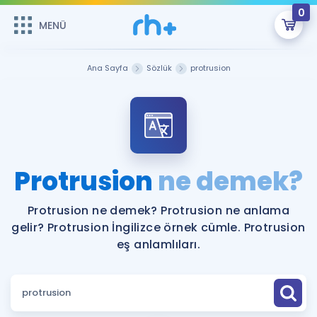
0
MENÜ
MENÜ
Üye Girişi
Ana Sayfa
Sözlük
protrusion
Online Dersler
Sepetin Şu An Boş.
Çalışma Paketleri
Remzi Hoca ile seni sınava hazırlayacak onlarca eğitim seni
bekliyor!
Kitaplar ve Kaynaklar
GİRİŞ YAP
Protrusion
ne demek?
Katılımcı Görüşleri
Şifremi Hatırlamıyorum
Protrusion ne demek? Protrusion ne anlama
gelir? Protrusion İngilizce örnek cümle. Protrusion
ÜYE DEĞİLİM
Faydalı Araçlar
eş anlamlıları.
Ücretsiz Kaynaklar
Blog
İngilizce Gramer
Hakkımızda
Kariyer
Sözlük
Soru & Cevap
İletişim