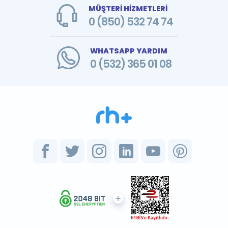
MÜŞTERİ HİZMETLERİ
0 (850) 532 74 74
WHATSAPP YARDIM
0 (532) 365 01 08