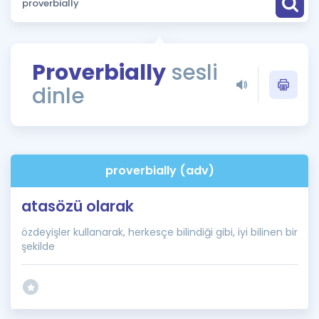
Puan Hesaplama
Rehberlik Aracı
Proverbially
sesli
ÖSYM Sınav Takvimi
dinle
Kampanyalar
Blog
proverbially (adv)
İngilizce Gramer
atasözü olarak
özdeyişler kullanarak, herkesçe bilindiği gibi, iyi bilinen bir
şekilde