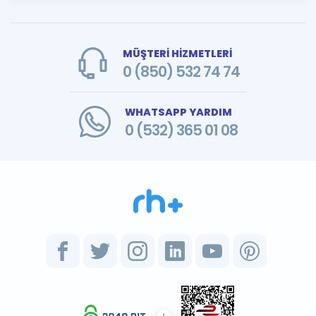
MÜŞTERİ HİZMETLERİ
0 (850) 532 74 74
WHATSAPP YARDIM
0 (532) 365 01 08