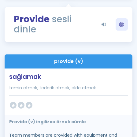
Puan Hesaplama
Provide
sesli
Rehberlik Aracı
dinle
ÖSYM Sınav Takvimi
Kampanyalar
Blog
provide (v)
İngilizce Gramer
sağlamak
temin etmek, tedarik etmek, elde etmek
Provide (v) ingilizce örnek cümle
Team members are provided with equipment and