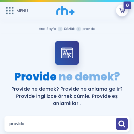
0
MENÜ
MENÜ
Üye Girişi
Ana Sayfa
Sözlük
provide
Online Dersler
Sepetin Şu An Boş.
Çalışma Paketleri
Remzi Hoca ile seni sınava hazırlayacak onlarca eğitim seni
bekliyor!
Kitaplar ve Kaynaklar
GİRİŞ YAP
Provide
ne demek?
Katılımcı Görüşleri
Şifremi Hatırlamıyorum
Provide ne demek? Provide ne anlama gelir?
Provide İngilizce örnek cümle. Provide eş
ÜYE DEĞİLİM
Faydalı Araçlar
anlamlıları.
Ücretsiz Kaynaklar
Blog
İngilizce Gramer
Hakkımızda
Kariyer
Sözlük
Soru & Cevap
İletişim