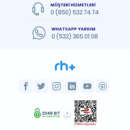
MÜŞTERİ HİZMETLERİ
0 (850) 532 74 74
WHATSAPP YARDIM
0 (532) 365 01 08