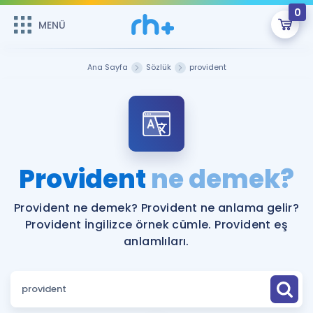
0
MENÜ
MENÜ
Üye Girişi
Ana Sayfa
Sözlük
provident
Online Dersler
Sepetin Şu An Boş.
Çalışma Paketleri
Remzi Hoca ile seni sınava hazırlayacak onlarca eğitim seni
bekliyor!
Kitaplar ve Kaynaklar
GİRİŞ YAP
Provident
ne demek?
Katılımcı Görüşleri
Şifremi Hatırlamıyorum
Provident ne demek? Provident ne anlama gelir?
Provident İngilizce örnek cümle. Provident eş
ÜYE DEĞİLİM
Faydalı Araçlar
anlamlıları.
Ücretsiz Kaynaklar
Blog
İngilizce Gramer
Hakkımızda
Kariyer
Sözlük
Soru & Cevap
İletişim