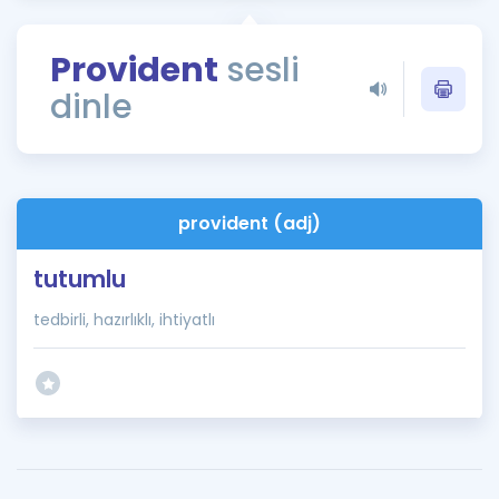
Puan Hesaplama
Provident
sesli
Rehberlik Aracı
dinle
ÖSYM Sınav Takvimi
Kampanyalar
Blog
provident (adj)
İngilizce Gramer
tutumlu
tedbirli, hazırlıklı, ihtiyatlı