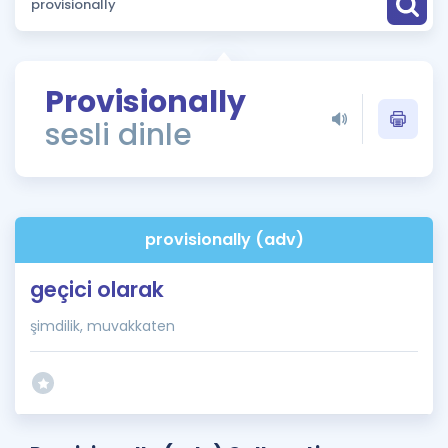
Puan Hesaplama
Rehberlik Aracı
Provisionally
ÖSYM Sınav Takvimi
sesli dinle
Kampanyalar
Blog
provisionally (adv)
İngilizce Gramer
geçici olarak
şimdilik, muvakkaten