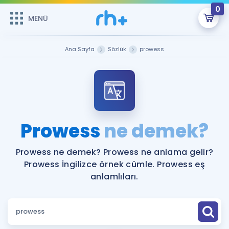
0
MENÜ
MENÜ
Üye Girişi
Ana Sayfa
Sözlük
prowess
Online Dersler
Sepetin Şu An Boş.
Çalışma Paketleri
Remzi Hoca ile seni sınava hazırlayacak onlarca eğitim seni
bekliyor!
Kitaplar ve Kaynaklar
GİRİŞ YAP
Prowess
ne demek?
Katılımcı Görüşleri
Şifremi Hatırlamıyorum
Prowess ne demek? Prowess ne anlama gelir?
Prowess İngilizce örnek cümle. Prowess eş
ÜYE DEĞİLİM
Faydalı Araçlar
anlamlıları.
Ücretsiz Kaynaklar
Blog
İngilizce Gramer
Hakkımızda
Kariyer
Sözlük
Soru & Cevap
İletişim