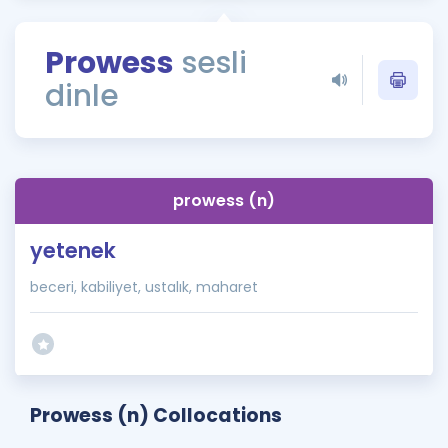
Puan Hesaplama
Prowess
sesli
Rehberlik Aracı
dinle
ÖSYM Sınav Takvimi
Kampanyalar
Blog
prowess (n)
İngilizce Gramer
yetenek
beceri, kabiliyet, ustalık, maharet
Prowess (n) Collocations