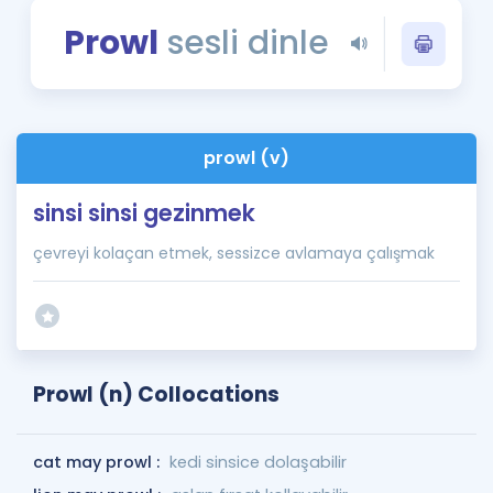
Puan Hesaplama
Prowl
sesli dinle
Rehberlik Aracı
ÖSYM Sınav Takvimi
prowl (v)
Kampanyalar
sinsi sinsi gezinmek
Blog
çevreyi kolaçan etmek, sessizce avlamaya çalışmak
İngilizce Gramer
Prowl (n) Collocations
cat may prowl :
kedi sinsice dolaşabilir