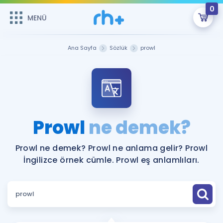
0
MENÜ
MENÜ
Üye Girişi
Ana Sayfa
Sözlük
prowl
Online Dersler
Sepetin Şu An Boş.
Çalışma Paketleri
Remzi Hoca ile seni sınava hazırlayacak onlarca eğitim seni
bekliyor!
Kitaplar ve Kaynaklar
GİRİŞ YAP
Prowl
ne demek?
Katılımcı Görüşleri
Şifremi Hatırlamıyorum
Prowl ne demek? Prowl ne anlama gelir? Prowl
İngilizce örnek cümle. Prowl eş anlamlıları.
ÜYE DEĞİLİM
Faydalı Araçlar
Ücretsiz Kaynaklar
Blog
İngilizce Gramer
Hakkımızda
Kariyer
Sözlük
Soru & Cevap
İletişim