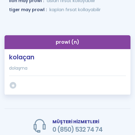
lion may prowl :
aslan fırsat kollayabilir
tiger may prowl :
kaplan fırsat kollayabilir
prowl (n)
kolaçan
dolaşma
MÜŞTERİ HİZMETLERİ
0 (850) 532 74 74