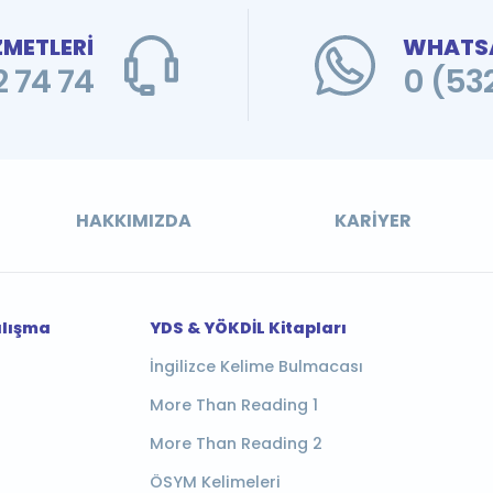
ZMETLERİ
WHATSA
 74 74
0 (53
HAKKIMIZDA
KARIYER
alışma
YDS & YÖKDİL Kitapları
İngilizce Kelime Bulmacası
More Than Reading 1
More Than Reading 2
ÖSYM Kelimeleri