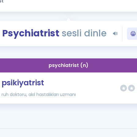
Kampanyalar
Eğitim ve Kitaplar
Blog
Psychiatrist
sesli dinle
YDS - YÖKDİL Tüm S
İngilizce Gram
İngilizce Gramer
psychiatrist (n)
psikiyatrist
ruh doktoru, akıl hastalıkları uzmanı