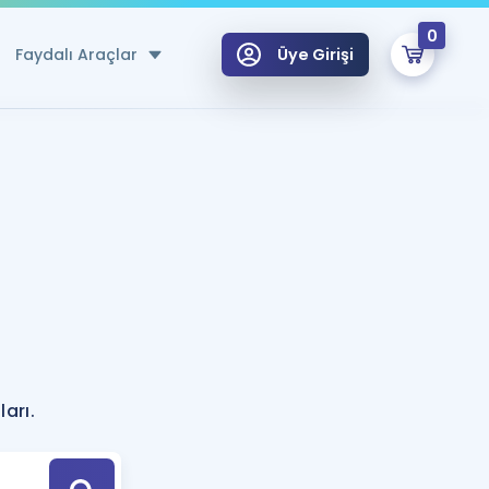
0
Faydalı Araçlar
Üye Girişi
klar
n Ücretsiz Kaynaklar
 için Özel Sözlük
Sepetin Şu An Boş.
ma
uan Hesaplama Aracı
i Hoca ile seni sınava hazırlayacak onlarca eğitim seni bekliyor!
Şifremi Hatırlamıyorum
GİRİŞ YAP
azırlananlar için Öneriler
ları.
kvimi
ÜYE DEĞİLİM
arı Tek Takvimde