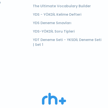
e
The Ultimate Vocabulary Builder
YDS - YÖKDİL Kelime Defteri
YDS Deneme Sınavları
YDS-YÖKDİL Soru Tipleri
YDT Deneme Seti - YKSDİL Deneme Seti
| Set 1