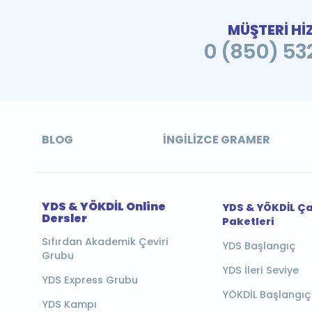
MÜŞTERİ Hİ
0 (850) 532
BLOG
İNGILIZCE GRAMER
YDS & YÖKDİL Online
YDS & YÖKDİL Ç
Dersler
Paketleri
Sıfırdan Akademik Çeviri
YDS Başlangıç
Grubu
YDS İleri Seviye
YDS Express Grubu
YÖKDİL Başlangıç
YDS Kampı