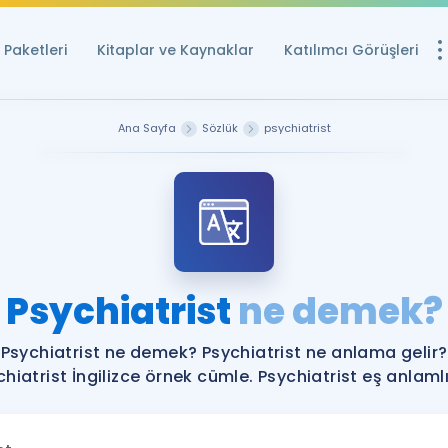
Paketleri
Kitaplar ve Kaynaklar
Katılımcı Görüşleri
Ücretsiz Kayna
Ana Sayfa
Sözlük
psychiatrist
YDS ve YÖKDİL içi
Sözlük
İngilizce Sınavları
Puan Hesapla
Psychiatrist
ne demek?
YDS ve YÖKDİL P
Remz
Rehberlik Aracı
Psychiatrist ne demek? Psychiatrist ne anlama gelir?
YDS ve YÖKDİL'e H
hiatrist İngilizce örnek cümle. Psychiatrist eş anlamlı
ÖSYM Sınav Ta
Tüm ÖSYM Sınavl