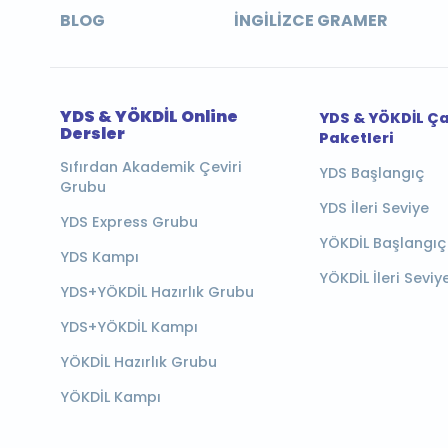
BLOG
İNGILIZCE GRAMER
YDS & YÖKDİL Online
YDS & YÖKDİL Ç
Dersler
Paketleri
Sıfırdan Akademik Çeviri
YDS Başlangıç
Grubu
YDS İleri Seviye
YDS Express Grubu
YÖKDİL Başlangıç
YDS Kampı
YÖKDİL İleri Seviy
YDS+YÖKDİL Hazırlık Grubu
YDS+YÖKDİL Kampı
YÖKDİL Hazırlık Grubu
YÖKDİL Kampı