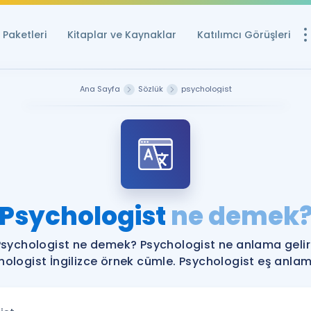
Paketleri
Kitaplar ve Kaynaklar
Katılımcı Görüşleri
Ücretsiz Kayna
Ana Sayfa
Sözlük
psychologist
YDS ve YÖKDİL içi
Sözlük
İngilizce Sınavları
Puan Hesapla
Psychologist
ne demek
YDS ve YÖKDİL P
Remz
Rehberlik Aracı
Psychologist ne demek? Psychologist ne anlama gelir
YDS ve YÖKDİL'e H
hologist İngilizce örnek cümle. Psychologist eş anlamlı
ÖSYM Sınav Ta
Tüm ÖSYM Sınavl