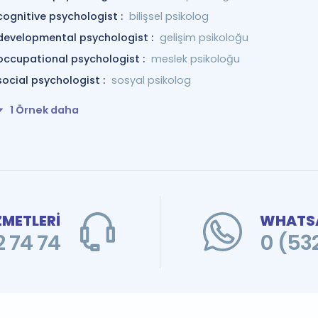
cognitive psychologist :
bilişsel psikolog
developmental psychologist :
gelişim psikoloğu
occupational psychologist :
meslek psikoloğu
social psychologist :
sosyal psikolog
1 Örnek daha
ZMETLERİ
WHATSA
 74 74
0 (53