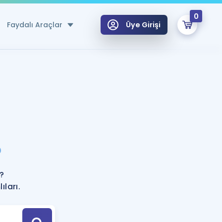
0
Faydalı Araçlar
Üye Girişi
klar
n Ücretsiz Kaynaklar
 için Özel Sözlük
Sepetin Şu An Boş.
ma
?
uan Hesaplama Aracı
i Hoca ile seni sınava hazırlayacak onlarca eğitim seni bekliyor!
Şifremi Hatırlamıyorum
GİRİŞ YAP
?
azırlananlar için Öneriler
ları.
kvimi
ÜYE DEĞİLİM
arı Tek Takvimde