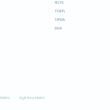
IELTS
TOEFL
TIPDİL
DUS
 Metni
Açık Rıza Metni