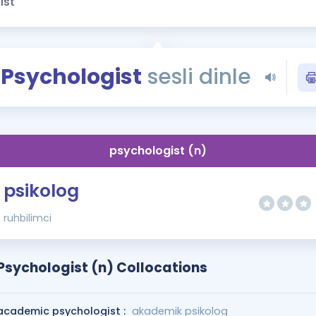
Kampanyalar
Eğitim ve Kitaplar
Blog
Psychologist
sesli dinle
YDS - YÖKDİL Tüm S
İngilizce Gram
İngilizce Gramer
psychologist (n)
psikolog
ruhbilimci
Psychologist (n) Collocations
academic psychologist :
akademik psikolog