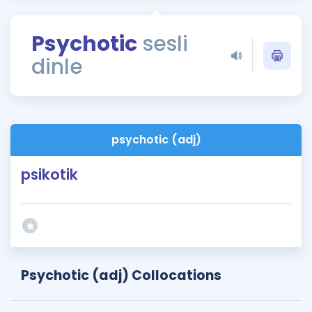
Puan Hesaplama
Psychotic
sesli
Rehberlik Aracı
dinle
ÖSYM Sınav Takvimi
Kampanyalar
Blog
psychotic (adj)
İngilizce Gramer
psikotik
Psychotic (adj) Collocations