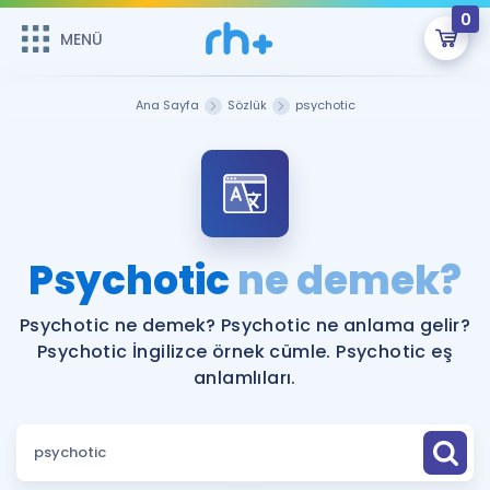
0
MENÜ
MENÜ
Üye Girişi
Ana Sayfa
Sözlük
psychotic
Online Dersler
Sepetin Şu An Boş.
Çalışma Paketleri
Remzi Hoca ile seni sınava hazırlayacak onlarca eğitim seni
bekliyor!
Kitaplar ve Kaynaklar
GİRİŞ YAP
Psychotic
ne demek?
Katılımcı Görüşleri
Şifremi Hatırlamıyorum
Psychotic ne demek? Psychotic ne anlama gelir?
Psychotic İngilizce örnek cümle. Psychotic eş
ÜYE DEĞİLİM
Faydalı Araçlar
anlamlıları.
Ücretsiz Kaynaklar
Blog
İngilizce Gramer
Hakkımızda
Kariyer
Sözlük
Soru & Cevap
İletişim