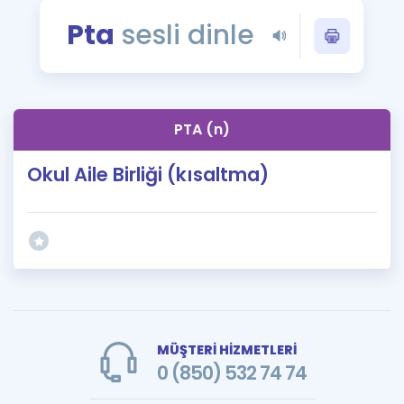
Puan Hesaplama
Pta
sesli dinle
Rehberlik Aracı
ÖSYM Sınav Takvimi
PTA (n)
Kampanyalar
Okul Aile Birliği (kısaltma)
Blog
İngilizce Gramer
MÜŞTERİ HİZMETLERİ
0 (850) 532 74 74