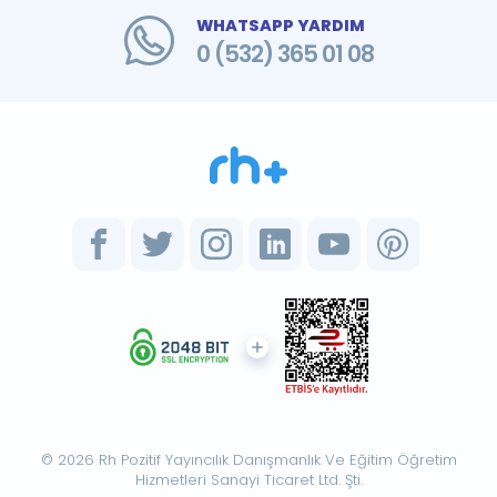
WHATSAPP YARDIM
0 (532) 365 01 08
© 2026 Rh Pozitif Yayıncılık Danışmanlık Ve Eğitim Öğretim
Hizmetleri Sanayi Ticaret Ltd. Şti.