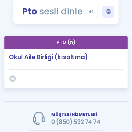
Puan Hesaplama
Pto
sesli dinle
Rehberlik Aracı
ÖSYM Sınav Takvimi
PTO (n)
Kampanyalar
Okul Aile Birliği (kısaltma)
Blog
İngilizce Gramer
MÜŞTERİ HİZMETLERİ
0 (850) 532 74 74