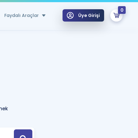
0
Faydalı Araçlar
Üye Girişi
klar
n Ücretsiz Kaynaklar
 için Özel Sözlük
Sepetin Şu An Boş.
ma
uan Hesaplama Aracı
i Hoca ile seni sınava hazırlayacak onlarca eğitim seni bekliyor!
Şifremi Hatırlamıyorum
GİRİŞ YAP
rnek
azırlananlar için Öneriler
kvimi
ÜYE DEĞİLİM
arı Tek Takvimde