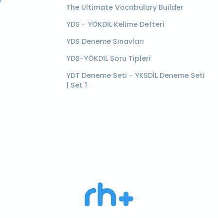
e
The Ultimate Vocabulary Builder
YDS - YÖKDİL Kelime Defteri
YDS Deneme Sınavları
YDS-YÖKDİL Soru Tipleri
YDT Deneme Seti - YKSDİL Deneme Seti
| Set 1