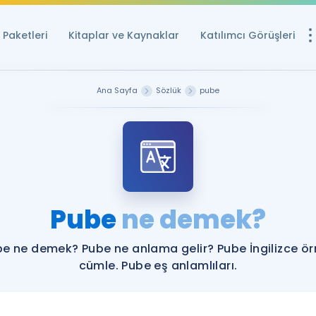
Paketleri
Kitaplar ve Kaynaklar
Katılımcı Görüşleri
Ücretsiz Kayna
Ana Sayfa
Sözlük
pube
YDS ve YÖKDİL içi
Sözlük
İngilizce Sınavları
Puan Hesapla
Pube
ne demek?
YDS ve YÖKDİL P
Remz
Rehberlik Aracı
e ne demek? Pube ne anlama gelir? Pube İngilizce ö
YDS ve YÖKDİL'e H
cümle. Pube eş anlamlıları.
ÖSYM Sınav Ta
Tüm ÖSYM Sınavl