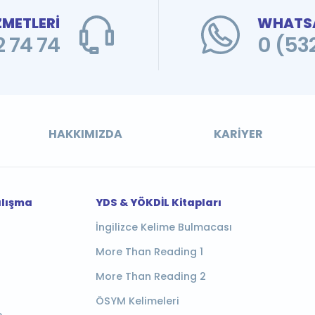
ZMETLERİ
WHATSA
 74 74
0 (53
HAKKIMIZDA
KARIYER
alışma
YDS & YÖKDİL Kitapları
İngilizce Kelime Bulmacası
More Than Reading 1
More Than Reading 2
ÖSYM Kelimeleri