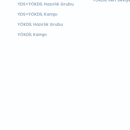
YÖKDİL İleri Seviy
YDS+YÖKDİL Hazırlık Grubu
YDS+YÖKDİL Kampı
YÖKDİL Hazırlık Grubu
YÖKDİL Kampı