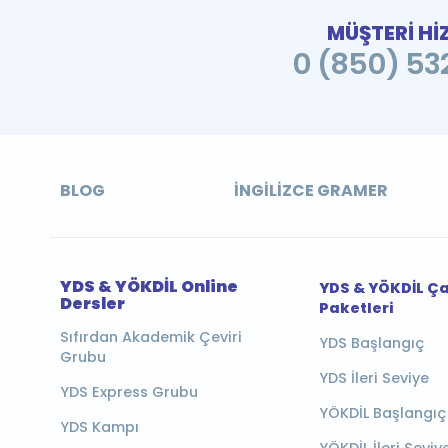
MÜŞTERİ Hİ
0 (850) 532
BLOG
İNGILIZCE GRAMER
YDS & YÖKDİL Online
YDS & YÖKDİL Ç
Dersler
Paketleri
Sıfırdan Akademik Çeviri
YDS Başlangıç
Grubu
YDS İleri Seviye
YDS Express Grubu
YÖKDİL Başlangıç
YDS Kampı