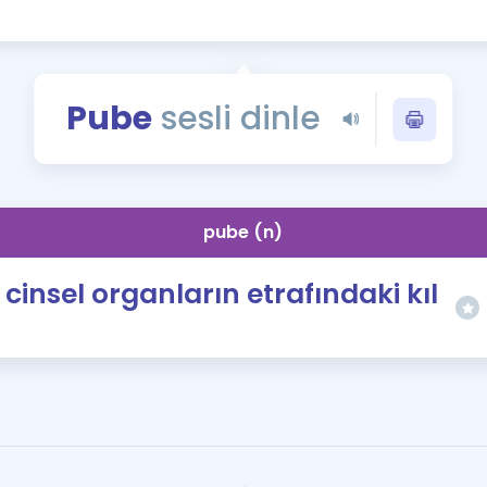
Kampanyalar
Eğitim ve Kitaplar
Blog
Pube
sesli dinle
YDS - YÖKDİL Tüm S
İngilizce Gram
İngilizce Gramer
pube (n)
cinsel organların etrafındaki kıl