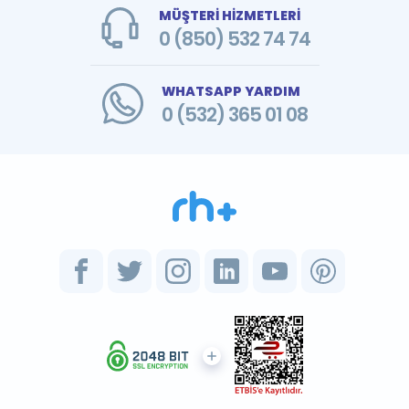
MÜŞTERİ HİZMETLERİ
0 (850) 532 74 74
WHATSAPP YARDIM
0 (532) 365 01 08