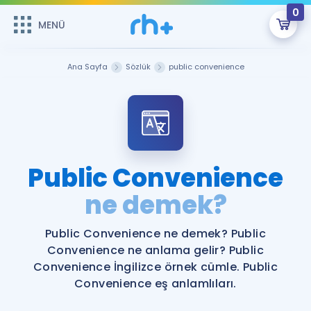
0
MENÜ
MENÜ
Üye Girişi
Ana Sayfa
Sözlük
public convenience
Online Dersler
Sepetin Şu An Boş.
Çalışma Paketleri
Remzi Hoca ile seni sınava hazırlayacak onlarca eğitim seni
bekliyor!
Kitaplar ve Kaynaklar
GİRİŞ YAP
Public Convenience
Katılımcı Görüşleri
ne demek?
Şifremi Hatırlamıyorum
ÜYE DEĞİLİM
Faydalı Araçlar
Public Convenience ne demek? Public
Convenience ne anlama gelir? Public
Ücretsiz Kaynaklar
Blog
İngilizce Gramer
Convenience İngilizce örnek cümle. Public
Convenience eş anlamlıları.
Hakkımızda
Kariyer
Sözlük
Soru & Cevap
İletişim