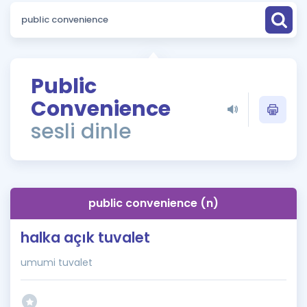
Puan Hesaplama
Rehberlik Aracı
ÖSYM Sınav Takvimi
Public
Convenience
Kampanyalar
sesli dinle
Blog
İngilizce Gramer
public convenience (n)
halka açık tuvalet
umumi tuvalet