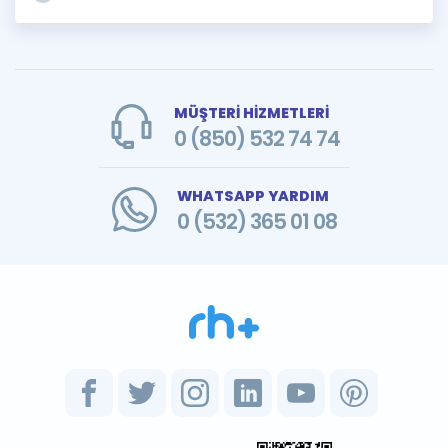
MÜŞTERİ HİZMETLERİ
0 (850) 532 74 74
WHATSAPP YARDIM
0 (532) 365 01 08