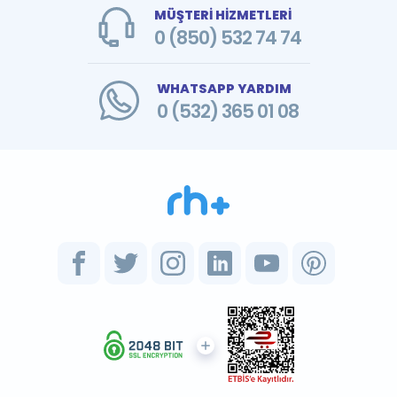
MÜŞTERİ HİZMETLERİ
0 (850) 532 74 74
WHATSAPP YARDIM
0 (532) 365 01 08