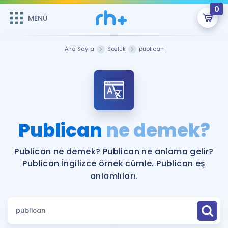
0
MENÜ
MENÜ
Üye Girişi
Ana Sayfa
Sözlük
publican
Online Dersler
Sepetin Şu An Boş.
Çalışma Paketleri
Remzi Hoca ile seni sınava hazırlayacak onlarca eğitim seni
bekliyor!
Kitaplar ve Kaynaklar
GİRİŞ YAP
Publican
ne demek?
Katılımcı Görüşleri
Şifremi Hatırlamıyorum
Publican ne demek? Publican ne anlama gelir?
Publican İngilizce örnek cümle. Publican eş
ÜYE DEĞİLİM
Faydalı Araçlar
anlamlıları.
Ücretsiz Kaynaklar
Blog
İngilizce Gramer
Hakkımızda
Kariyer
Sözlük
Soru & Cevap
İletişim