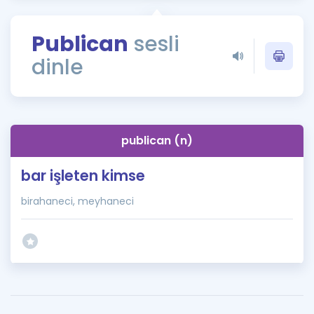
Puan Hesaplama
Publican
sesli
Rehberlik Aracı
dinle
ÖSYM Sınav Takvimi
Kampanyalar
Blog
publican (n)
İngilizce Gramer
bar işleten kimse
birahaneci, meyhaneci