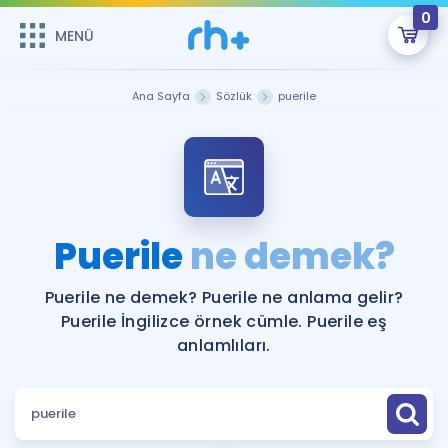
0
MENÜ
MENÜ
Üye Girişi
Ana Sayfa
Sözlük
puerile
Online Dersler
Sepetin Şu An Boş.
Çalışma Paketleri
Remzi Hoca ile seni sınava hazırlayacak onlarca eğitim seni
bekliyor!
Kitaplar ve Kaynaklar
GİRİŞ YAP
Puerile
ne demek?
Katılımcı Görüşleri
Şifremi Hatırlamıyorum
Puerile ne demek? Puerile ne anlama gelir?
Puerile İngilizce örnek cümle. Puerile eş
ÜYE DEĞİLİM
Faydalı Araçlar
anlamlıları.
Ücretsiz Kaynaklar
Blog
İngilizce Gramer
Hakkımızda
Kariyer
Sözlük
Soru & Cevap
İletişim