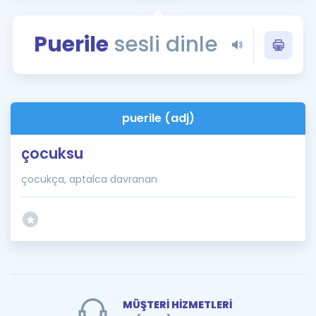
Puan Hesaplama
Puerile
sesli dinle
Rehberlik Aracı
ÖSYM Sınav Takvimi
Kampanyalar
puerile (adj)
Blog
çocuksu
İngilizce Gramer
çocukça, aptalca davranan
MÜŞTERİ HİZMETLERİ