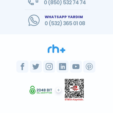
0 (850) 532 74 74
WHATSAPP YARDIM
0 (532) 365 01 08