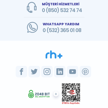
MÜŞTERİ HİZMETLERİ
0 (850) 532 74 74
WHATSAPP YARDIM
0 (532) 365 01 08