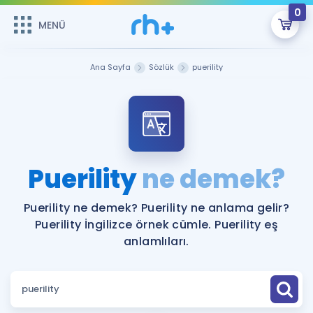
0
MENÜ
MENÜ
Üye Girişi
Ana Sayfa
Sözlük
puerility
Online Dersler
Sepetin Şu An Boş.
Çalışma Paketleri
Remzi Hoca ile seni sınava hazırlayacak onlarca eğitim seni
bekliyor!
Kitaplar ve Kaynaklar
GİRİŞ YAP
Puerility
ne demek?
Katılımcı Görüşleri
Şifremi Hatırlamıyorum
Puerility ne demek? Puerility ne anlama gelir?
Puerility İngilizce örnek cümle. Puerility eş
ÜYE DEĞİLİM
Faydalı Araçlar
anlamlıları.
Ücretsiz Kaynaklar
Blog
İngilizce Gramer
Hakkımızda
Kariyer
Sözlük
Soru & Cevap
İletişim