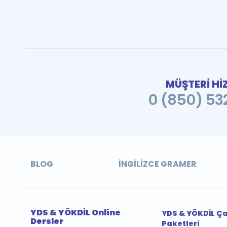
MÜŞTERİ Hİ
0 (850) 532
BLOG
İNGILIZCE GRAMER
YDS & YÖKDİL Online
YDS & YÖKDİL Ç
Dersler
Paketleri