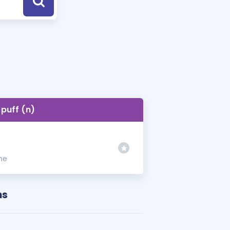
a Özel Fırsatlar
ınavlarla İlgili Haberler
er
 ve Konu Anlatımı
puff (n)
me
ns