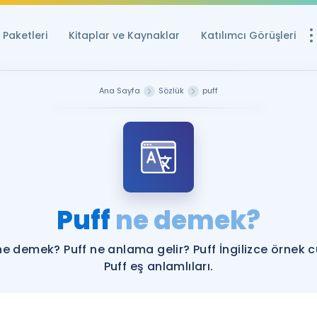
Paketleri
Kitaplar ve Kaynaklar
Katılımcı Görüşleri
Ücretsiz Kayna
Ana Sayfa
Sözlük
puff
YDS ve YÖKDİL içi
Sözlük
İngilizce Sınavları
Puan Hesapla
Puff
ne demek?
YDS ve YÖKDİL P
Remz
Rehberlik Aracı
ne demek? Puff ne anlama gelir? Puff İngilizce örnek 
YDS ve YÖKDİL'e H
Puff eş anlamlıları.
ÖSYM Sınav Ta
Tüm ÖSYM Sınavl