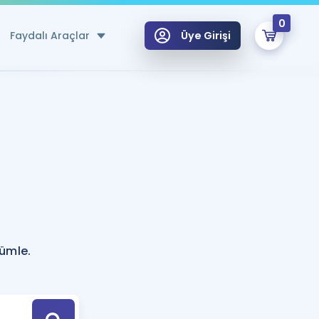
0
Faydalı Araçlar
Üye Girişi
klar
n Ücretsiz Kaynaklar
 için Özel Sözlük
Sepetin Şu An Boş.
ma
uan Hesaplama Aracı
i Hoca ile seni sınava hazırlayacak onlarca eğitim seni bekliyor!
Şifremi Hatırlamıyorum
GİRİŞ YAP
cümle.
azırlananlar için Öneriler
kvimi
ÜYE DEĞİLİM
arı Tek Takvimde