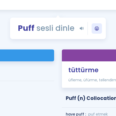
Kampanyalar
Eğitim ve Kitaplar
Blog
Puff
sesli dinle
YDS - YÖKDİL Tüm S
İngilizce Gram
İngilizce Gramer
tüttürme
üfleme, üfürme, tellendir
Puff (n) Collocatio
have puff :
puf etmek