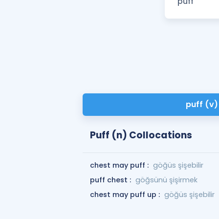
puff (v)
Puff (n) Collocations
chest may puff :
göğüs şişebilir
puff chest :
göğsünü şişirmek
chest may puff up :
göğüs şişebilir