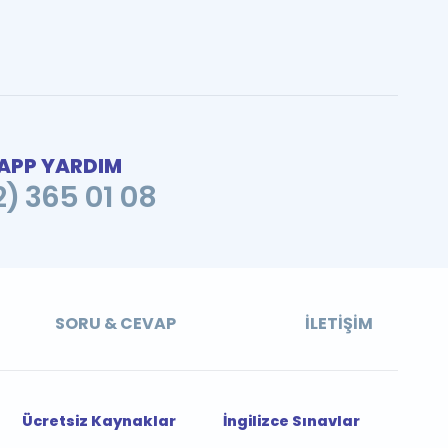
PP YARDIM
2) 365 01 08
SORU & CEVAP
İLETIŞIM
Ücretsiz Kaynaklar
İngilizce Sınavlar