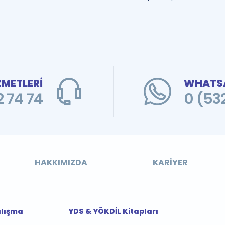
ZMETLERİ
WHATSA
 74 74
0 (53
HAKKIMIZDA
KARIYER
alışma
YDS & YÖKDİL Kitapları