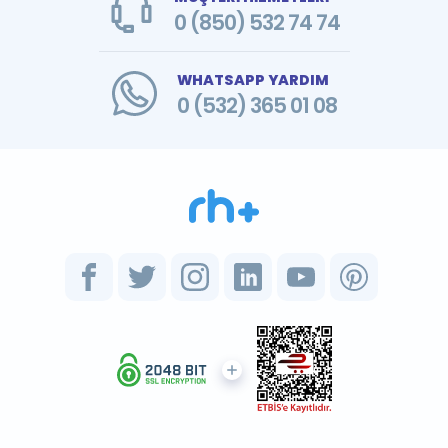
0 (850) 532 74 74
WHATSAPP YARDIM
0 (532) 365 01 08