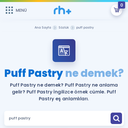
0
MENÜ
MENÜ
Üye Girişi
Ana Sayfa
Sözlük
puff pastry
Online Dersler
Sepetin Şu An Boş.
Çalışma Paketleri
Remzi Hoca ile seni sınava hazırlayacak onlarca eğitim seni
bekliyor!
Kitaplar ve Kaynaklar
GİRİŞ YAP
Puff Pastry
ne demek?
Katılımcı Görüşleri
Şifremi Hatırlamıyorum
Puff Pastry ne demek? Puff Pastry ne anlama
gelir? Puff Pastry İngilizce örnek cümle. Puff
ÜYE DEĞİLİM
Faydalı Araçlar
Pastry eş anlamlıları.
Ücretsiz Kaynaklar
Blog
İngilizce Gramer
Hakkımızda
Kariyer
Sözlük
Soru & Cevap
İletişim