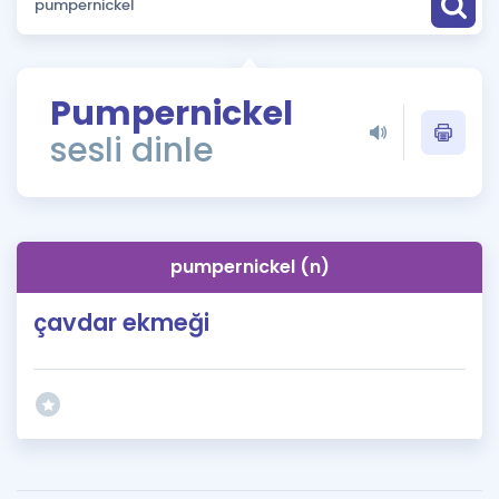
Puan Hesaplama
Rehberlik Aracı
Pumpernickel
ÖSYM Sınav Takvimi
sesli dinle
Kampanyalar
Blog
pumpernickel (n)
İngilizce Gramer
çavdar ekmeği