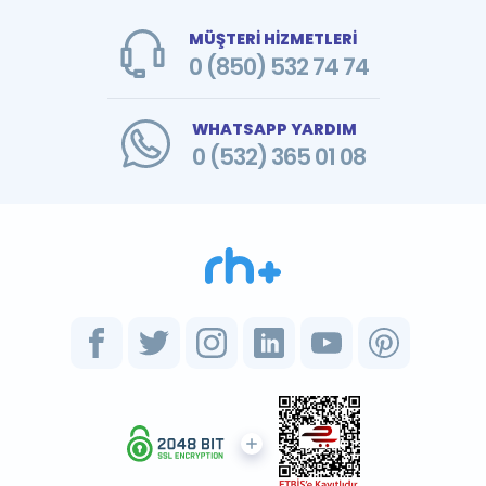
MÜŞTERİ HİZMETLERİ
0 (850) 532 74 74
WHATSAPP YARDIM
0 (532) 365 01 08