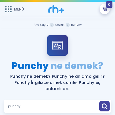
0
MENÜ
MENÜ
Üye Girişi
Ana Sayfa
Sözlük
punchy
Online Dersler
Sepetin Şu An Boş.
Çalışma Paketleri
Remzi Hoca ile seni sınava hazırlayacak onlarca eğitim seni
bekliyor!
Kitaplar ve Kaynaklar
GİRİŞ YAP
Punchy
ne demek?
Katılımcı Görüşleri
Şifremi Hatırlamıyorum
Punchy ne demek? Punchy ne anlama gelir?
Punchy İngilizce örnek cümle. Punchy eş
ÜYE DEĞİLİM
Faydalı Araçlar
anlamlıları.
Ücretsiz Kaynaklar
Blog
İngilizce Gramer
Hakkımızda
Kariyer
Sözlük
Soru & Cevap
İletişim