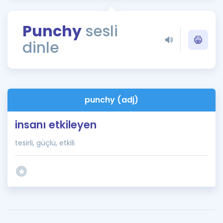
Puan Hesaplama
Punchy
sesli
Rehberlik Aracı
dinle
ÖSYM Sınav Takvimi
Kampanyalar
Blog
punchy (adj)
İngilizce Gramer
insanı etkileyen
tesirli, güçlü, etkili