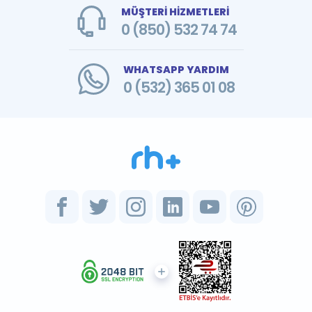
MÜŞTERİ HİZMETLERİ
0 (850) 532 74 74
WHATSAPP YARDIM
0 (532) 365 01 08