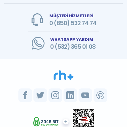
MÜŞTERİ HİZMETLERİ
0 (850) 532 74 74
WHATSAPP YARDIM
0 (532) 365 01 08