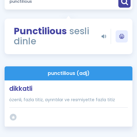
Puan Hesaplama
Rehberlik Aracı
Punctilious
sesli
ÖSYM Sınav Takvimi
dinle
Kampanyalar
Blog
punctilious (adj)
İngilizce Gramer
dikkatli
özenli, fazla titiz, ayrıntılar ve resmiyette fazla titiz