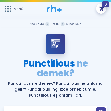
0
MENÜ
MENÜ
Üye Girişi
Ana Sayfa
Sözlük
punctilious
Online Dersler
Sepetin Şu An Boş.
Çalışma Paketleri
Remzi Hoca ile seni sınava hazırlayacak onlarca eğitim seni
bekliyor!
Kitaplar ve Kaynaklar
GİRİŞ YAP
Punctilious
ne
Katılımcı Görüşleri
demek?
Şifremi Hatırlamıyorum
ÜYE DEĞİLİM
Faydalı Araçlar
Punctilious ne demek? Punctilious ne anlama
gelir? Punctilious İngilizce örnek cümle.
Ücretsiz Kaynaklar
Blog
İngilizce Gramer
Punctilious eş anlamlıları.
Hakkımızda
Kariyer
Sözlük
Soru & Cevap
İletişim