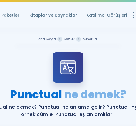
Paketleri
Kitaplar ve Kaynaklar
Katılımcı Görüşleri
Ücretsiz Kayna
Ana Sayfa
Sözlük
punctual
YDS ve YÖKDİL içi
Sözlük
İngilizce Sınavları
Puan Hesapla
Punctual
ne demek?
YDS ve YÖKDİL P
Remz
Rehberlik Aracı
ual ne demek? Punctual ne anlama gelir? Punctual İng
YDS ve YÖKDİL'e H
örnek cümle. Punctual eş anlamlıları.
ÖSYM Sınav Ta
Tüm ÖSYM Sınavl