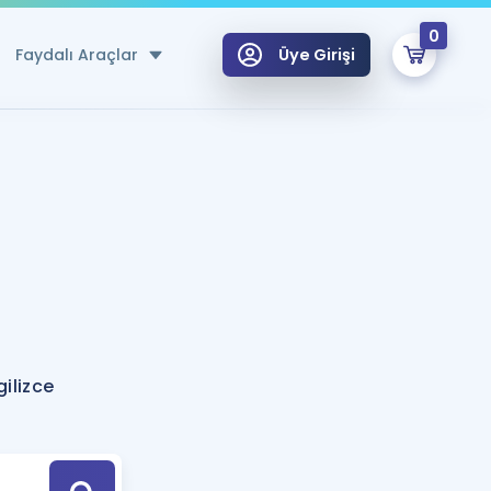
0
Faydalı Araçlar
Üye Girişi
klar
n Ücretsiz Kaynaklar
 için Özel Sözlük
Sepetin Şu An Boş.
ma
uan Hesaplama Aracı
i Hoca ile seni sınava hazırlayacak onlarca eğitim seni bekliyor!
Şifremi Hatırlamıyorum
GİRİŞ YAP
ilizce
azırlananlar için Öneriler
kvimi
ÜYE DEĞİLİM
arı Tek Takvimde