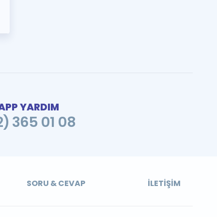
PP YARDIM
2) 365 01 08
SORU & CEVAP
İLETIŞIM