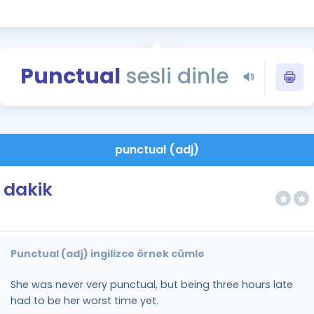
Kampanyalar
Eğitim ve Kitaplar
Blog
Punctual
sesli dinle
YDS - YÖKDİL Tüm S
İngilizce Gram
İngilizce Gramer
punctual (adj)
dakik
Punctual (adj) ingilizce örnek cümle
She was never very punctual, but being three hours late
had to be her worst time yet.