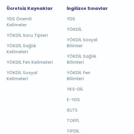
Ücretsiz Kaynaklar
İngilizce Sınavlar
YDS Önemli
YDS
Kelimeler
YÖKDİL
YÖKDİL Soru Tipleri
YÖKDİL Sosyal
YÖKDİL Sağlık
Bilimler
Kelimeleri
YÖKDİL Sağlık
YÖKDİL Fen Kelimeleri
Bilimleri
YÖKDİL Sosyal
YÖKDİL Fen
Kelimeleri
Bilimleri
YKS-DİL
E-YDS
IELTS
TOEFL
TIPDİL