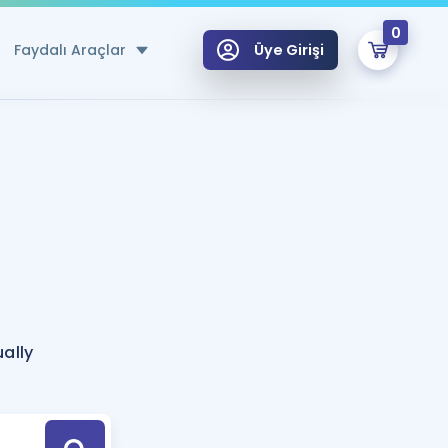
0
Faydalı Araçlar
Üye Girişi
klar
n Ücretsiz Kaynaklar
 için Özel Sözlük
Sepetin Şu An Boş.
ma
uan Hesaplama Aracı
i Hoca ile seni sınava hazırlayacak onlarca eğitim seni bekliyor!
Şifremi Hatırlamıyorum
GİRİŞ YAP
ally
azırlananlar için Öneriler
kvimi
ÜYE DEĞİLİM
arı Tek Takvimde