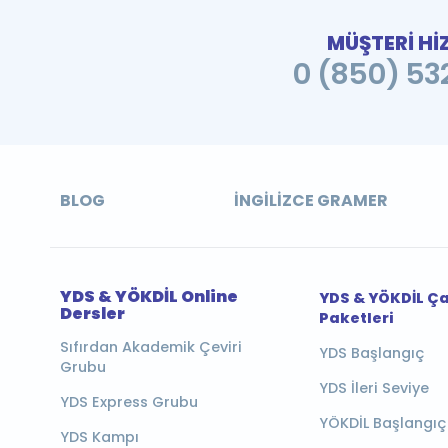
MÜŞTERİ Hİ
0 (850) 532
BLOG
İNGILIZCE GRAMER
YDS & YÖKDİL Online
YDS & YÖKDİL Ç
Dersler
Paketleri
Sıfırdan Akademik Çeviri
YDS Başlangıç
Grubu
YDS İleri Seviye
YDS Express Grubu
YÖKDİL Başlangıç
YDS Kampı