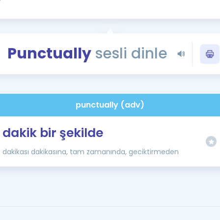
Kampanyalar
Eğitim ve Kitaplar
Blog
Punctually
sesli dinle
YDS - YÖKDİL Tüm S
İngilizce Gram
İngilizce Gramer
punctually (adv)
dakik bir şekilde
dakikası dakikasına, tam zamanında, geciktirmeden