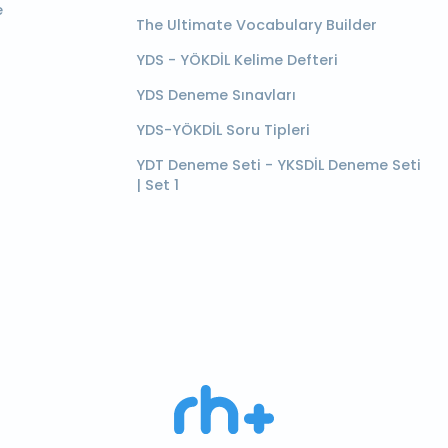
e
The Ultimate Vocabulary Builder
YDS - YÖKDİL Kelime Defteri
YDS Deneme Sınavları
YDS-YÖKDİL Soru Tipleri
YDT Deneme Seti - YKSDİL Deneme Seti
| Set 1