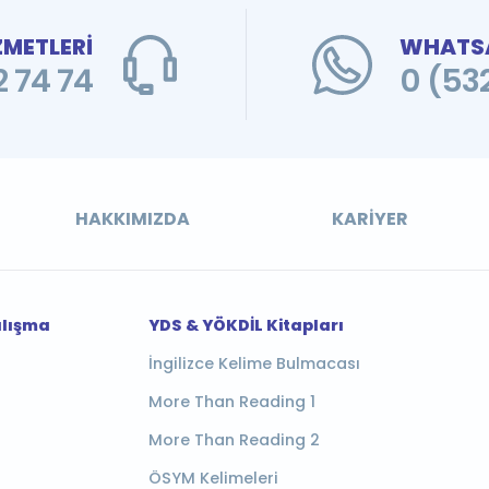
ZMETLERİ
WHATSA
 74 74
0 (53
HAKKIMIZDA
KARIYER
alışma
YDS & YÖKDİL Kitapları
İngilizce Kelime Bulmacası
More Than Reading 1
More Than Reading 2
ÖSYM Kelimeleri