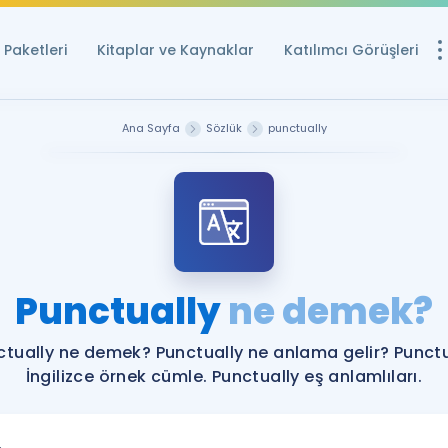
Paketleri
Kitaplar ve Kaynaklar
Katılımcı Görüşleri
Ücretsiz Kayna
Ana Sayfa
Sözlük
punctually
YDS ve YÖKDİL içi
Sözlük
İngilizce Sınavları
Puan Hesapla
Punctually
ne demek?
YDS ve YÖKDİL P
Remz
Rehberlik Aracı
ctually ne demek? Punctually ne anlama gelir? Punctu
YDS ve YÖKDİL'e H
İngilizce örnek cümle. Punctually eş anlamlıları.
ÖSYM Sınav Ta
Tüm ÖSYM Sınavl