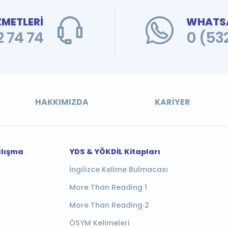
ZMETLERİ
WHATSA
 74 74
0 (53
HAKKIMIZDA
KARIYER
alışma
YDS & YÖKDİL Kitapları
İngilizce Kelime Bulmacası
More Than Reading 1
More Than Reading 2
ÖSYM Kelimeleri