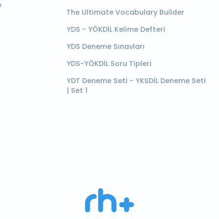
e
The Ultimate Vocabulary Builder
YDS - YÖKDİL Kelime Defteri
YDS Deneme Sınavları
YDS-YÖKDİL Soru Tipleri
YDT Deneme Seti - YKSDİL Deneme Seti
| Set 1