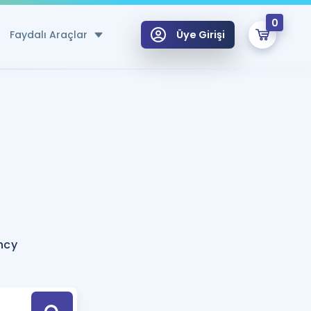
0
Faydalı Araçlar
Üye Girişi
klar
n Ücretsiz Kaynaklar
 için Özel Sözlük
Sepetin Şu An Boş.
ma
uan Hesaplama Aracı
i Hoca ile seni sınava hazırlayacak onlarca eğitim seni bekliyor!
Şifremi Hatırlamıyorum
GİRİŞ YAP
ncy
azırlananlar için Öneriler
kvimi
ÜYE DEĞİLİM
arı Tek Takvimde