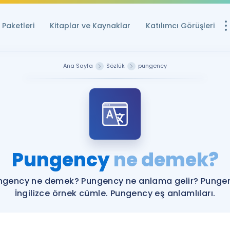
Paketleri
Kitaplar ve Kaynaklar
Katılımcı Görüşleri
Ücretsiz Kayna
Ana Sayfa
Sözlük
pungency
YDS ve YÖKDİL içi
Sözlük
İngilizce Sınavları
Puan Hesapla
Pungency
ne demek?
YDS ve YÖKDİL P
Remz
Rehberlik Aracı
ngency ne demek? Pungency ne anlama gelir? Punge
YDS ve YÖKDİL'e H
İngilizce örnek cümle. Pungency eş anlamlıları.
ÖSYM Sınav Ta
Tüm ÖSYM Sınavl