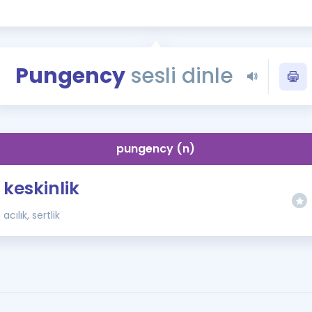
Kampanyalar
Eğitim ve Kitaplar
Blog
Pungency
sesli dinle
YDS - YÖKDİL Tüm S
İngilizce Gram
İngilizce Gramer
pungency (n)
keskinlik
acılık, sertlik