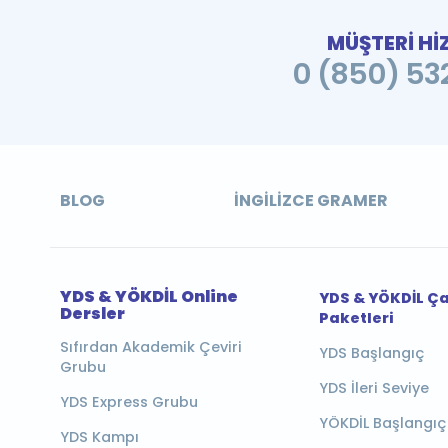
MÜŞTERİ Hİ
0 (850) 532
BLOG
İNGILIZCE GRAMER
YDS & YÖKDİL Online
YDS & YÖKDİL Ç
Dersler
Paketleri
Sıfırdan Akademik Çeviri
YDS Başlangıç
Grubu
YDS İleri Seviye
YDS Express Grubu
YÖKDİL Başlangıç
YDS Kampı