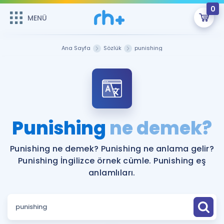
0
MENÜ
MENÜ
Üye Girişi
Ana Sayfa
Sözlük
punishing
Online Dersler
Sepetin Şu An Boş.
Çalışma Paketleri
Remzi Hoca ile seni sınava hazırlayacak onlarca eğitim seni
bekliyor!
Kitaplar ve Kaynaklar
GİRİŞ YAP
Punishing
ne demek?
Katılımcı Görüşleri
Şifremi Hatırlamıyorum
Punishing ne demek? Punishing ne anlama gelir?
Punishing İngilizce örnek cümle. Punishing eş
ÜYE DEĞİLİM
Faydalı Araçlar
anlamlıları.
Ücretsiz Kaynaklar
Blog
İngilizce Gramer
Hakkımızda
Kariyer
Sözlük
Soru & Cevap
İletişim