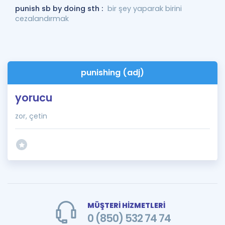
punish sb by doing sth :
bir şey yaparak birini
cezalandırmak
punishing (adj)
yorucu
zor, çetin
MÜŞTERİ HİZMETLERİ
0 (850) 532 74 74