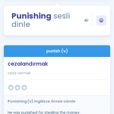
Puan Hesaplama
Punishing
sesli
Rehberlik Aracı
dinle
ÖSYM Sınav Takvimi
Kampanyalar
Blog
punish (v)
İngilizce Gramer
cezalandırmak
ceza vermek
Punishing (v) ingilizce örnek cümle
He was punished for stealing the money.