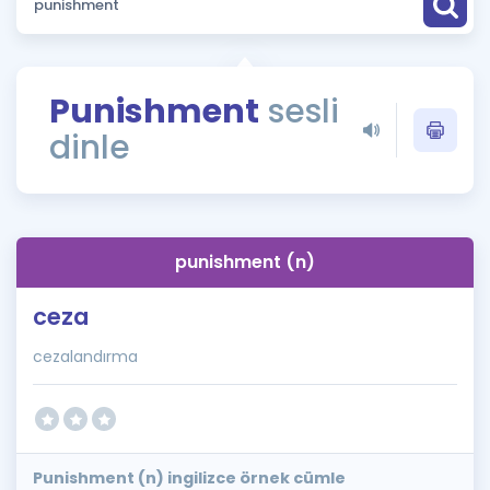
Puan Hesaplama
Rehberlik Aracı
Punishment
sesli
ÖSYM Sınav Takvimi
dinle
Kampanyalar
Blog
punishment (n)
İngilizce Gramer
ceza
cezalandırma
Punishment (n) ingilizce örnek cümle