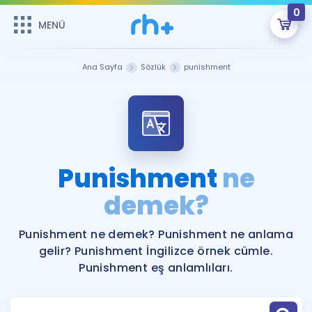
0
MENÜ
MENÜ
Üye Girişi
Ana Sayfa
Sözlük
punishment
Online Dersler
Sepetin Şu An Boş.
Çalışma Paketleri
Remzi Hoca ile seni sınava hazırlayacak onlarca eğitim seni
bekliyor!
Kitaplar ve Kaynaklar
GİRİŞ YAP
Punishment
ne
Katılımcı Görüşleri
demek?
Şifremi Hatırlamıyorum
ÜYE DEĞİLİM
Faydalı Araçlar
Punishment ne demek? Punishment ne anlama
gelir? Punishment İngilizce örnek cümle.
Ücretsiz Kaynaklar
Blog
İngilizce Gramer
Punishment eş anlamlıları.
Hakkımızda
Kariyer
Sözlük
Soru & Cevap
İletişim