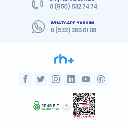
0 (850) 532 74 74
WHATSAPP YARDIM
0 (532) 365 01 08