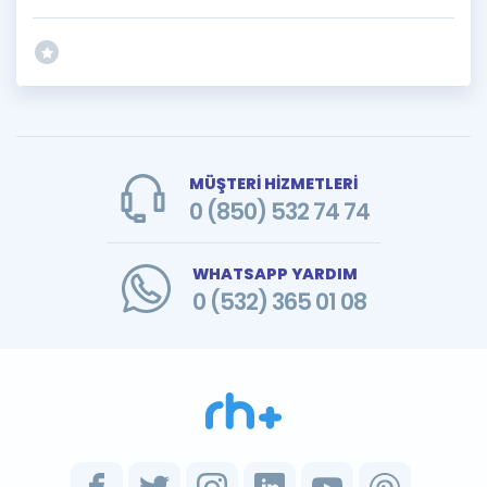
MÜŞTERİ HİZMETLERİ
0 (850) 532 74 74
WHATSAPP YARDIM
0 (532) 365 01 08