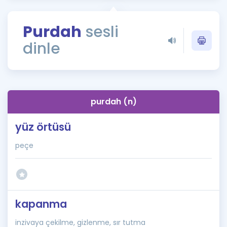
Puan Hesaplama
Purdah
sesli
Rehberlik Aracı
dinle
ÖSYM Sınav Takvimi
Kampanyalar
Blog
purdah (n)
İngilizce Gramer
yüz örtüsü
peçe
kapanma
inzivaya çekilme, gizlenme, sır tutma