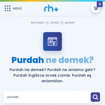
0
MENÜ
MENÜ
Üye Girişi
Ana Sayfa
Sözlük
purdah
Online Dersler
Sepetin Şu An Boş.
Çalışma Paketleri
Remzi Hoca ile seni sınava hazırlayacak onlarca eğitim seni
bekliyor!
Kitaplar ve Kaynaklar
GİRİŞ YAP
Purdah
ne demek?
Katılımcı Görüşleri
Şifremi Hatırlamıyorum
Purdah ne demek? Purdah ne anlama gelir?
Purdah İngilizce örnek cümle. Purdah eş
ÜYE DEĞİLİM
Faydalı Araçlar
anlamlıları.
Ücretsiz Kaynaklar
Blog
İngilizce Gramer
Hakkımızda
Kariyer
Sözlük
Soru & Cevap
İletişim