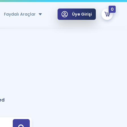
0
Faydalı Araçlar
Üye Girişi
klar
n Ücretsiz Kaynaklar
 için Özel Sözlük
Sepetin Şu An Boş.
ma
uan Hesaplama Aracı
i Hoca ile seni sınava hazırlayacak onlarca eğitim seni bekliyor!
Şifremi Hatırlamıyorum
GİRİŞ YAP
ed
azırlananlar için Öneriler
kvimi
ÜYE DEĞİLİM
arı Tek Takvimde