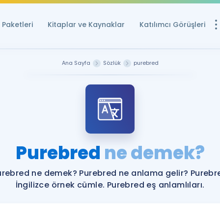
Paketleri
Kitaplar ve Kaynaklar
Katılımcı Görüşleri
Ücretsiz Kayna
Ana Sayfa
Sözlük
purebred
YDS ve YÖKDİL içi
Sözlük
İngilizce Sınavları
Puan Hesapla
Purebred
ne demek?
YDS ve YÖKDİL P
Remz
Rehberlik Aracı
urebred ne demek? Purebred ne anlama gelir? Purebr
YDS ve YÖKDİL'e H
İngilizce örnek cümle. Purebred eş anlamlıları.
ÖSYM Sınav Ta
Tüm ÖSYM Sınavl