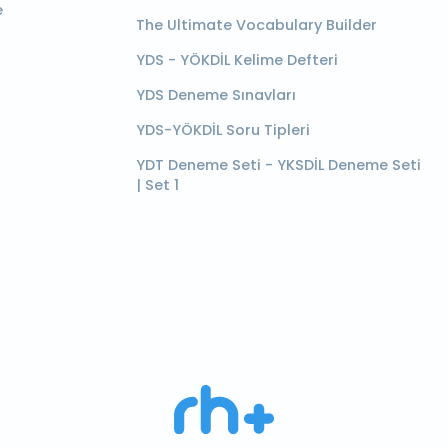
e
The Ultimate Vocabulary Builder
YDS - YÖKDİL Kelime Defteri
YDS Deneme Sınavları
YDS-YÖKDİL Soru Tipleri
YDT Deneme Seti - YKSDİL Deneme Seti
| Set 1