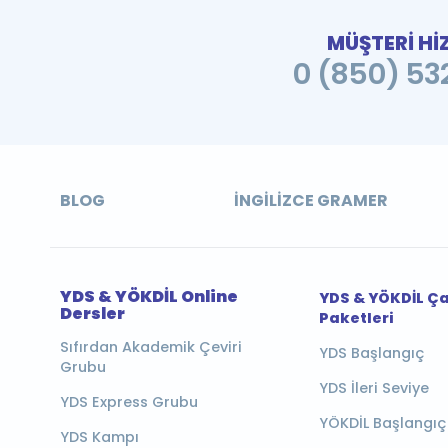
MÜŞTERİ Hİ
0 (850) 532
BLOG
İNGILIZCE GRAMER
YDS & YÖKDİL Online
YDS & YÖKDİL Ç
Dersler
Paketleri
Sıfırdan Akademik Çeviri
YDS Başlangıç
Grubu
YDS İleri Seviye
YDS Express Grubu
YÖKDİL Başlangıç
YDS Kampı