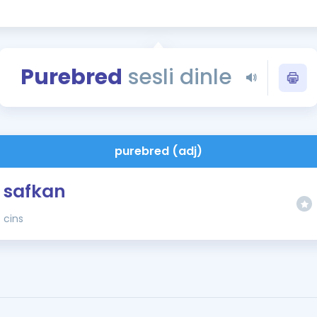
Kampanyalar
Eğitim ve Kitaplar
Blog
Purebred
sesli dinle
YDS - YÖKDİL Tüm S
İngilizce Gram
İngilizce Gramer
purebred (adj)
safkan
cins