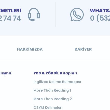
ZMETLERİ
WHATSA
 74 74
0 (53
HAKKIMIZDA
KARIYER
alışma
YDS & YÖKDİL Kitapları
İngilizce Kelime Bulmacası
More Than Reading 1
More Than Reading 2
ÖSYM Kelimeleri