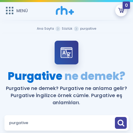
0
MENÜ
MENÜ
Üye Girişi
Ana Sayfa
Sözlük
purgative
Online Dersler
Sepetin Şu An Boş.
Çalışma Paketleri
Remzi Hoca ile seni sınava hazırlayacak onlarca eğitim seni
bekliyor!
Kitaplar ve Kaynaklar
GİRİŞ YAP
Purgative
ne demek?
Katılımcı Görüşleri
Şifremi Hatırlamıyorum
Purgative ne demek? Purgative ne anlama gelir?
Purgative İngilizce örnek cümle. Purgative eş
ÜYE DEĞİLİM
Faydalı Araçlar
anlamlıları.
Ücretsiz Kaynaklar
Blog
İngilizce Gramer
Hakkımızda
Kariyer
Sözlük
Soru & Cevap
İletişim