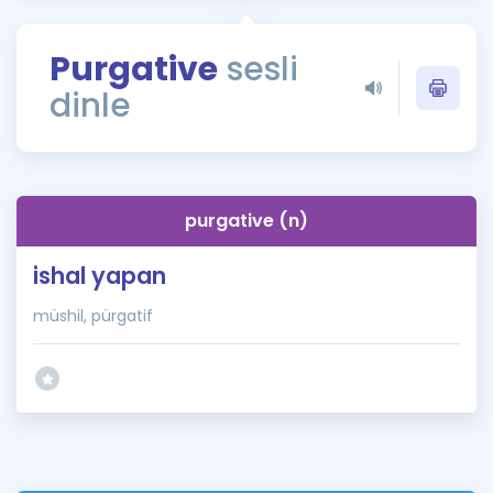
Puan Hesaplama
Purgative
sesli
Rehberlik Aracı
dinle
ÖSYM Sınav Takvimi
Kampanyalar
Blog
purgative (n)
İngilizce Gramer
ishal yapan
müshil, pürgatif