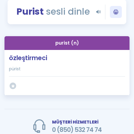
Puan Hesaplama
Purist
sesli dinle
Rehberlik Aracı
ÖSYM Sınav Takvimi
purist (n)
Kampanyalar
özleştirmeci
Blog
pürist
İngilizce Gramer
MÜŞTERİ HİZMETLERİ
0 (850) 532 74 74