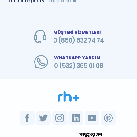
absolute purity :
mutlak saflık
MÜŞTERİ HİZMETLERİ
0 (850) 532 74 74
WHATSAPP YARDIM
0 (532) 365 01 08