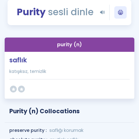
Puan Hesaplama
Purity
sesli dinle
Rehberlik Aracı
ÖSYM Sınav Takvimi
purity (n)
Kampanyalar
saflık
Blog
katışıksız, temizlik
İngilizce Gramer
Purity (n) Collocations
preserve purity :
saflığı korumak