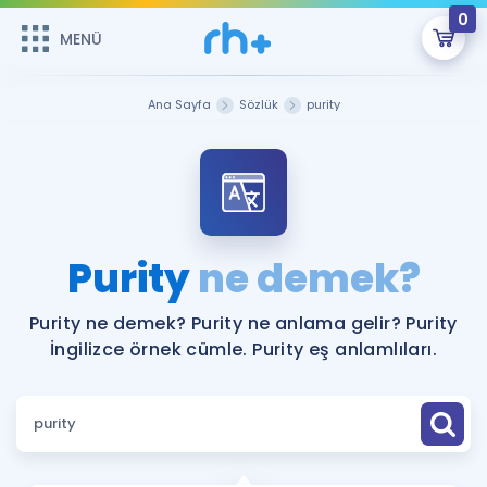
0
MENÜ
MENÜ
Üye Girişi
Ana Sayfa
Sözlük
purity
Online Dersler
Sepetin Şu An Boş.
Çalışma Paketleri
Remzi Hoca ile seni sınava hazırlayacak onlarca eğitim seni
bekliyor!
Kitaplar ve Kaynaklar
GİRİŞ YAP
Purity
ne demek?
Katılımcı Görüşleri
Şifremi Hatırlamıyorum
Purity ne demek? Purity ne anlama gelir? Purity
İngilizce örnek cümle. Purity eş anlamlıları.
ÜYE DEĞİLİM
Faydalı Araçlar
Ücretsiz Kaynaklar
Blog
İngilizce Gramer
Hakkımızda
Kariyer
Sözlük
Soru & Cevap
İletişim