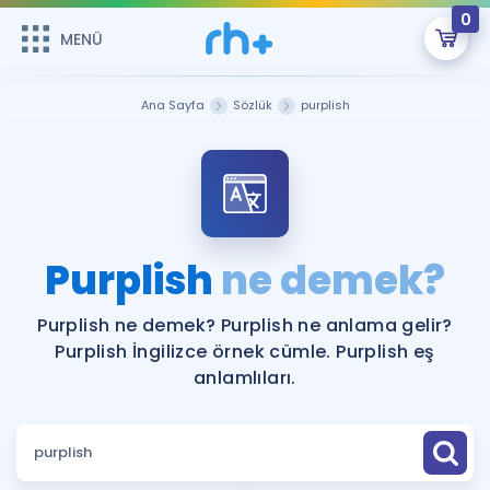
0
MENÜ
MENÜ
Üye Girişi
Ana Sayfa
Sözlük
purplish
Online Dersler
Sepetin Şu An Boş.
Çalışma Paketleri
Remzi Hoca ile seni sınava hazırlayacak onlarca eğitim seni
bekliyor!
Kitaplar ve Kaynaklar
GİRİŞ YAP
Purplish
ne demek?
Katılımcı Görüşleri
Şifremi Hatırlamıyorum
Purplish ne demek? Purplish ne anlama gelir?
Purplish İngilizce örnek cümle. Purplish eş
ÜYE DEĞİLİM
Faydalı Araçlar
anlamlıları.
Ücretsiz Kaynaklar
Blog
İngilizce Gramer
Hakkımızda
Kariyer
Sözlük
Soru & Cevap
İletişim