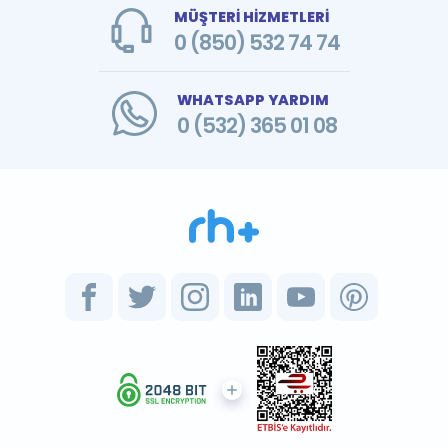
MÜŞTERİ HİZMETLERİ
0 (850) 532 74 74
WHATSAPP YARDIM
0 (532) 365 01 08