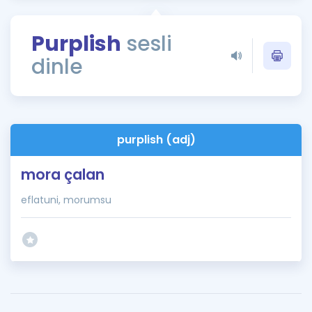
Puan Hesaplama
Purplish
sesli
Rehberlik Aracı
dinle
ÖSYM Sınav Takvimi
Kampanyalar
Blog
purplish (adj)
İngilizce Gramer
mora çalan
eflatuni, morumsu