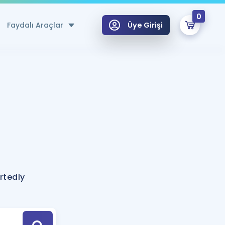
0
Faydalı Araçlar
Üye Girişi
klar
n Ücretsiz Kaynaklar
 için Özel Sözlük
Sepetin Şu An Boş.
ma
uan Hesaplama Aracı
i Hoca ile seni sınava hazırlayacak onlarca eğitim seni bekliyor!
Şifremi Hatırlamıyorum
GİRİŞ YAP
rtedly
azırlananlar için Öneriler
kvimi
ÜYE DEĞİLİM
arı Tek Takvimde