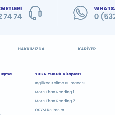
ZMETLERİ
WHATSA
 74 74
0 (53
HAKKIMIZDA
KARIYER
alışma
YDS & YÖKDİL Kitapları
İngilizce Kelime Bulmacası
More Than Reading 1
More Than Reading 2
ÖSYM Kelimeleri