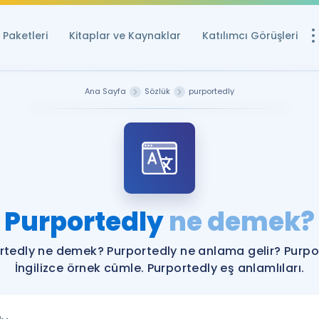
Paketleri
Kitaplar ve Kaynaklar
Katılımcı Görüşleri
Ücretsiz Kayna
Ana Sayfa
Sözlük
purportedly
YDS ve YÖKDİL içi
Sözlük
İngilizce Sınavları
Puan Hesapla
Purportedly
ne demek?
YDS ve YÖKDİL P
Remz
Rehberlik Aracı
rtedly ne demek? Purportedly ne anlama gelir? Purpo
YDS ve YÖKDİL'e H
İngilizce örnek cümle. Purportedly eş anlamlıları.
ÖSYM Sınav Ta
Tüm ÖSYM Sınavl