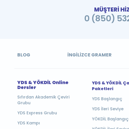
MÜŞTERİ Hİ
0 (850) 532
BLOG
İNGILIZCE GRAMER
YDS & YÖKDİL Online
YDS & YÖKDİL Ç
Dersler
Paketleri
Sıfırdan Akademik Çeviri
YDS Başlangıç
Grubu
YDS İleri Seviye
YDS Express Grubu
YÖKDİL Başlangıç
YDS Kampı