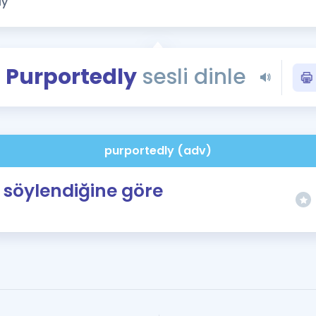
Kampanyalar
Eğitim ve Kitaplar
Blog
Purportedly
sesli dinle
YDS - YÖKDİL Tüm S
İngilizce Gram
İngilizce Gramer
purportedly (adv)
söylendiğine göre