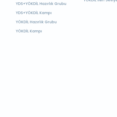
YÖKDİL İleri Seviy
YDS+YÖKDİL Hazırlık Grubu
YDS+YÖKDİL Kampı
YÖKDİL Hazırlık Grubu
YÖKDİL Kampı