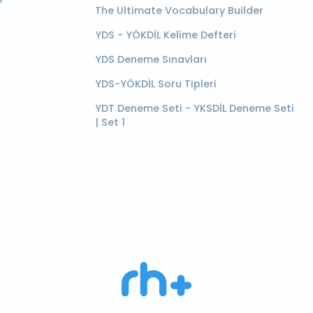
e
The Ultimate Vocabulary Builder
YDS - YÖKDİL Kelime Defteri
YDS Deneme Sınavları
YDS-YÖKDİL Soru Tipleri
YDT Deneme Seti - YKSDİL Deneme Seti
| Set 1