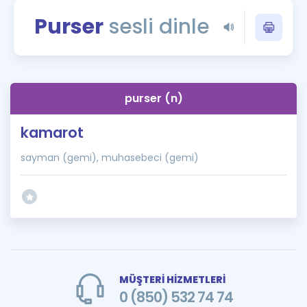
Puan Hesaplama
Purser
sesli dinle
Rehberlik Aracı
ÖSYM Sınav Takvimi
purser (n)
Kampanyalar
kamarot
Blog
sayman (gemi), muhasebeci (gemi)
İngilizce Gramer
MÜŞTERİ HİZMETLERİ
0 (850) 532 74 74