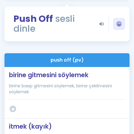
Puan Hesaplama
Push Off
sesli
Rehberlik Aracı
dinle
ÖSYM Sınav Takvimi
Kampanyalar
Blog
push off (pv)
İngilizce Gramer
birine gitmesini söylemek
birine basıp gitmesini söylemek, birine çekilmesini
söylemek
itmek (kayık)