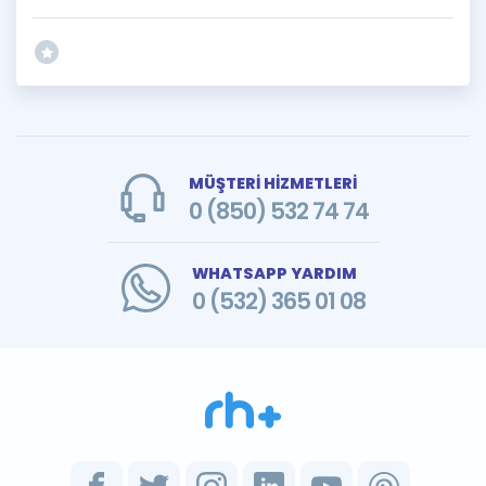
MÜŞTERİ HİZMETLERİ
0 (850) 532 74 74
WHATSAPP YARDIM
0 (532) 365 01 08