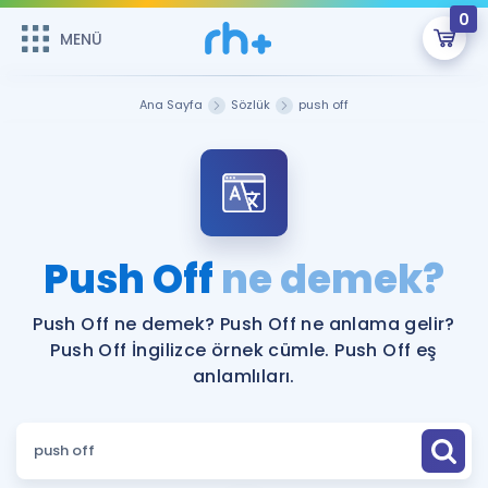
0
MENÜ
MENÜ
Üye Girişi
Ana Sayfa
Sözlük
push off
Online Dersler
Sepetin Şu An Boş.
Çalışma Paketleri
Remzi Hoca ile seni sınava hazırlayacak onlarca eğitim seni
bekliyor!
Kitaplar ve Kaynaklar
GİRİŞ YAP
Push Off
ne demek?
Katılımcı Görüşleri
Şifremi Hatırlamıyorum
Push Off ne demek? Push Off ne anlama gelir?
Push Off İngilizce örnek cümle. Push Off eş
ÜYE DEĞİLİM
Faydalı Araçlar
anlamlıları.
Ücretsiz Kaynaklar
Blog
İngilizce Gramer
Hakkımızda
Kariyer
Sözlük
Soru & Cevap
İletişim