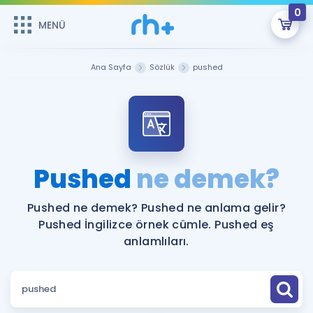
0
MENÜ
MENÜ
Üye Girişi
Ana Sayfa
Sözlük
pushed
Online Dersler
Sepetin Şu An Boş.
Çalışma Paketleri
Remzi Hoca ile seni sınava hazırlayacak onlarca eğitim seni
bekliyor!
Kitaplar ve Kaynaklar
GİRİŞ YAP
Pushed
ne demek?
Katılımcı Görüşleri
Şifremi Hatırlamıyorum
Pushed ne demek? Pushed ne anlama gelir?
Pushed İngilizce örnek cümle. Pushed eş
ÜYE DEĞİLİM
Faydalı Araçlar
anlamlıları.
Ücretsiz Kaynaklar
Blog
İngilizce Gramer
Hakkımızda
Kariyer
Sözlük
Soru & Cevap
İletişim