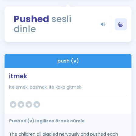
Puan Hesaplama
Pushed
sesli
Rehberlik Aracı
dinle
ÖSYM Sınav Takvimi
Kampanyalar
Blog
push (v)
İngilizce Gramer
itmek
itelemek, basmak, ite kaka gitmek
Pushed (v) ingilizce örnek cümle
The children all giggled nervously and pushed each