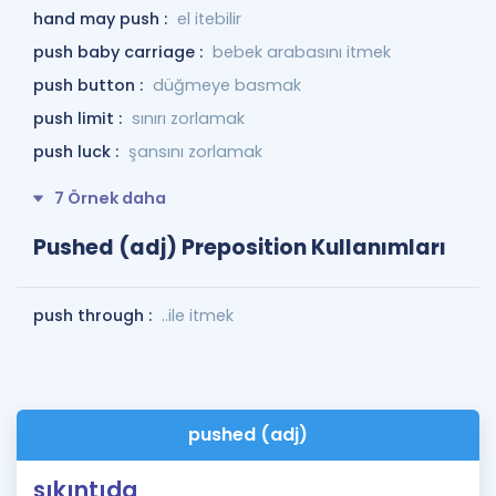
hand may push :
el itebilir
push baby carriage :
bebek arabasını itmek
push button :
düğmeye basmak
push limit :
sınırı zorlamak
push luck :
şansını zorlamak
7 Örnek daha
Pushed (adj) Preposition Kullanımları
push through :
..ile itmek
pushed (adj)
sıkıntıda