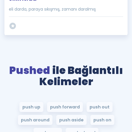
eli darda, paraya sıkışmış, zamanı daralmış
Pushed
ile Bağlantılı
Kelimeler
push up
push forward
push out
push around
push aside
push on