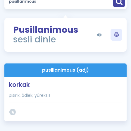
Puan Hesaplama
Rehberlik Aracı
Pusillanimous
ÖSYM Sınav Takvimi
sesli dinle
Kampanyalar
Blog
pusillanimous (adj)
İngilizce Gramer
korkak
pısırık, ödlek, yüreksiz