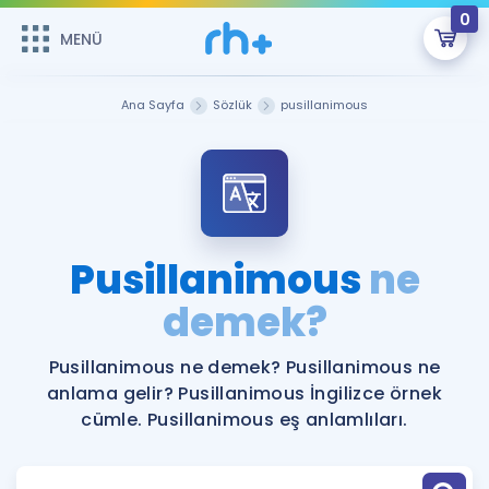
0
MENÜ
MENÜ
Üye Girişi
Ana Sayfa
Sözlük
pusillanimous
Online Dersler
Sepetin Şu An Boş.
Çalışma Paketleri
Remzi Hoca ile seni sınava hazırlayacak onlarca eğitim seni
bekliyor!
Kitaplar ve Kaynaklar
GİRİŞ YAP
Pusillanimous
ne
Katılımcı Görüşleri
demek?
Şifremi Hatırlamıyorum
ÜYE DEĞİLİM
Faydalı Araçlar
Pusillanimous ne demek? Pusillanimous ne
anlama gelir? Pusillanimous İngilizce örnek
Ücretsiz Kaynaklar
Blog
İngilizce Gramer
cümle. Pusillanimous eş anlamlıları.
Hakkımızda
Kariyer
Sözlük
Soru & Cevap
İletişim