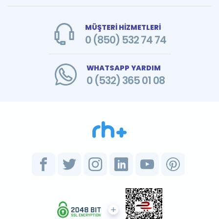
MÜŞTERİ HİZMETLERİ
0 (850) 532 74 74
WHATSAPP YARDIM
0 (532) 365 01 08