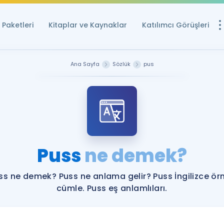
Paketleri
Kitaplar ve Kaynaklar
Katılımcı Görüşleri
Ücretsiz Kayna
Ana Sayfa
Sözlük
pus
YDS ve YÖKDİL içi
Sözlük
İngilizce Sınavları
Puan Hesapla
Puss
ne demek?
YDS ve YÖKDİL P
Remz
Rehberlik Aracı
ss ne demek? Puss ne anlama gelir? Puss İngilizce ör
YDS ve YÖKDİL'e H
cümle. Puss eş anlamlıları.
ÖSYM Sınav Ta
Tüm ÖSYM Sınavl