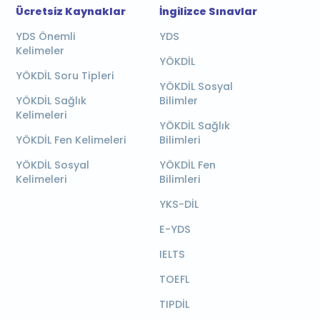
Ücretsiz Kaynaklar
İngilizce Sınavlar
YDS Önemli
YDS
Kelimeler
YÖKDİL
YÖKDİL Soru Tipleri
YÖKDİL Sosyal
YÖKDİL Sağlık
Bilimler
Kelimeleri
YÖKDİL Sağlık
YÖKDİL Fen Kelimeleri
Bilimleri
YÖKDİL Sosyal
YÖKDİL Fen
Kelimeleri
Bilimleri
YKS-DİL
E-YDS
IELTS
TOEFL
TIPDİL