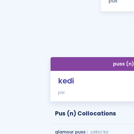
puss (n)
kedi
pisi
Pus (n) Collocations
glamour puss :
çekici kız