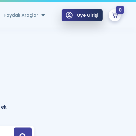
0
Faydalı Araçlar
Üye Girişi
klar
n Ücretsiz Kaynaklar
 için Özel Sözlük
Sepetin Şu An Boş.
ma
uan Hesaplama Aracı
i Hoca ile seni sınava hazırlayacak onlarca eğitim seni bekliyor!
Şifremi Hatırlamıyorum
GİRİŞ YAP
nek
azırlananlar için Öneriler
kvimi
ÜYE DEĞİLİM
arı Tek Takvimde