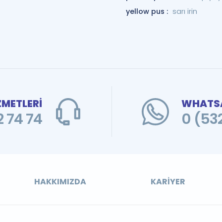
yellow pus :
sarı irin
ZMETLERİ
WHATSA
 74 74
0 (53
HAKKIMIZDA
KARIYER