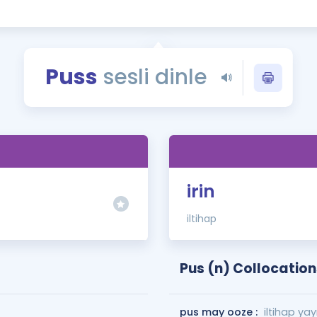
Kampanyalar
Eğitim ve Kitaplar
Blog
Puss
sesli dinle
YDS - YÖKDİL Tüm S
İngilizce Gram
İngilizce Gramer
irin
iltihap
Pus (n) Collocation
pus may ooze :
iltihap yayı