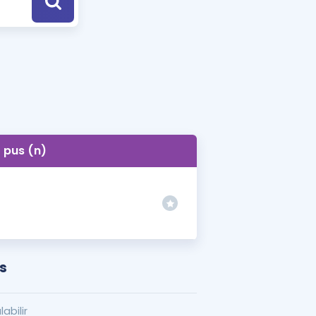
a Özel Fırsatlar
ınavlarla İlgili Haberler
er
 ve Konu Anlatımı
pus (n)
s
labilir