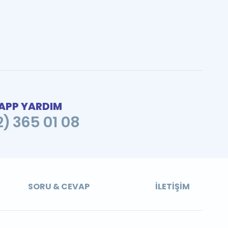
PP YARDIM
2) 365 01 08
SORU & CEVAP
İLETIŞIM