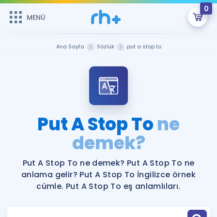
0
MENÜ
MENÜ
Üye Girişi
Ana Sayfa
Sözlük
put a stop to
Online Dersler
Sepetin Şu An Boş.
Çalışma Paketleri
Remzi Hoca ile seni sınava hazırlayacak onlarca eğitim seni
bekliyor!
Kitaplar ve Kaynaklar
GİRİŞ YAP
Put A Stop To
ne
Katılımcı Görüşleri
demek?
Şifremi Hatırlamıyorum
ÜYE DEĞİLİM
Faydalı Araçlar
Put A Stop To ne demek? Put A Stop To ne
anlama gelir? Put A Stop To İngilizce örnek
Ücretsiz Kaynaklar
Blog
İngilizce Gramer
cümle. Put A Stop To eş anlamlıları.
Hakkımızda
Kariyer
Sözlük
Soru & Cevap
İletişim