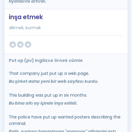
fiyatlarını artırdı.
inşa etmek
dikmek, kurmak
Put up (pv) ingilizce örnek cümle
That company just put up a web page.
Bu şirket daha yeni bir web sayfası kurdu.
This building was put up in six months.
Bu bina altı ay içinde inşa edildi.
The police have put up wanted posters describing the
criminal.
Polis, suçluyu tanımlayan "aranıyor" afişlerini astı.