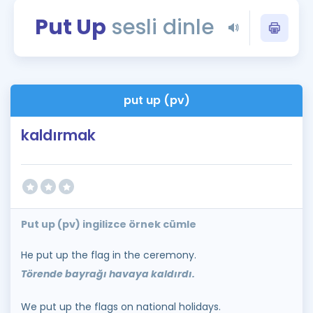
Puan Hesaplama
Put Up
sesli dinle
Rehberlik Aracı
ÖSYM Sınav Takvimi
put up (pv)
Kampanyalar
kaldırmak
Blog
İngilizce Gramer
Put up (pv) ingilizce örnek cümle
He put up the flag in the ceremony.
Törende bayrağı havaya kaldırdı.
We put up the flags on national holidays.