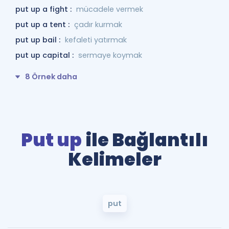
put up a fight :
mücadele vermek
put up a tent :
çadır kurmak
put up bail :
kefaleti yatırmak
put up capital :
sermaye koymak
8 Örnek daha
Put up
ile Bağlantılı
Kelimeler
put