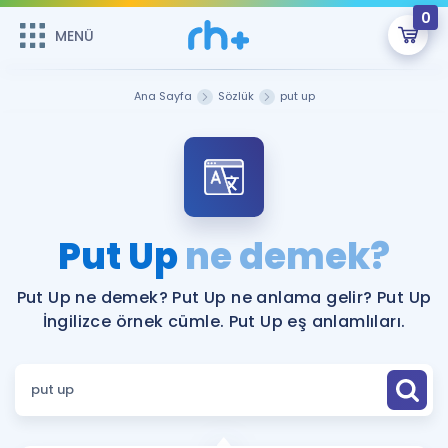
0
MENÜ
MENÜ
Üye Girişi
Ana Sayfa
Sözlük
put up
Online Dersler
Sepetin Şu An Boş.
Çalışma Paketleri
Remzi Hoca ile seni sınava hazırlayacak onlarca eğitim seni
bekliyor!
Kitaplar ve Kaynaklar
GİRİŞ YAP
Put Up
ne demek?
Katılımcı Görüşleri
Şifremi Hatırlamıyorum
Put Up ne demek? Put Up ne anlama gelir? Put Up
İngilizce örnek cümle. Put Up eş anlamlıları.
ÜYE DEĞİLİM
Faydalı Araçlar
Ücretsiz Kaynaklar
Blog
İngilizce Gramer
Hakkımızda
Kariyer
Sözlük
Soru & Cevap
İletişim