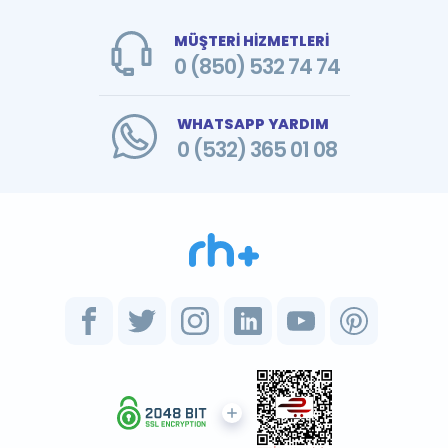
MÜŞTERİ HİZMETLERİ
0 (850) 532 74 74
WHATSAPP YARDIM
0 (532) 365 01 08