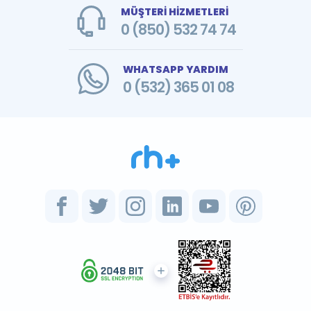
MÜŞTERİ HİZMETLERİ
0 (850) 532 74 74
WHATSAPP YARDIM
0 (532) 365 01 08