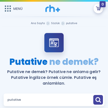
0
MENÜ
MENÜ
Üye Girişi
Ana Sayfa
Sözlük
putative
Online Dersler
Sepetin Şu An Boş.
Çalışma Paketleri
Remzi Hoca ile seni sınava hazırlayacak onlarca eğitim seni
bekliyor!
Kitaplar ve Kaynaklar
GİRİŞ YAP
Putative
ne demek?
Katılımcı Görüşleri
Şifremi Hatırlamıyorum
Putative ne demek? Putative ne anlama gelir?
Putative İngilizce örnek cümle. Putative eş
ÜYE DEĞİLİM
Faydalı Araçlar
anlamlıları.
Ücretsiz Kaynaklar
Blog
İngilizce Gramer
Hakkımızda
Kariyer
Sözlük
Soru & Cevap
İletişim