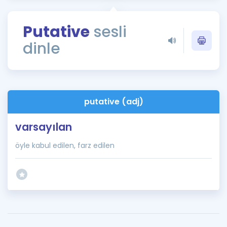
Puan Hesaplama
Putative
sesli
Rehberlik Aracı
dinle
ÖSYM Sınav Takvimi
Kampanyalar
Blog
putative (adj)
İngilizce Gramer
varsayılan
öyle kabul edilen, farz edilen